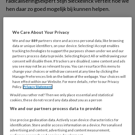
radicaliseringsexpert Stijn Sieckelinck vertelt hoe we
hen daar zo goed mogelijk bij kunnen helpen.
Papierwerk
We Care About Your Privacy
We and our
889
partners store and access personal data, like browsing
data or unique identifiers, on your device. Selecting I Accept enables
Eigenlijk zou ik een optimistisch
tracking technologies to support the purposes shown under we and our
stukje moeten schrijven. De coronapandemie met
partners process data to provide. Selecting Reject All or withdrawing your
consent will disable them. If trackers are disabled, some content and ads
alle bijbehorende maatregelen lijkt achter ons te
you see may not be as relevant to you. You can resurface this menu to
liggen, de lente is aangebroken en er ligt weer een
change your choices or withdraw consent at any time by clicking the
Manage Preferences link on the bottom of the webpage. Your choices will
mooi nieuw nummer van Kind & Adolescent Praktijk
have effect within our Website. For more details, refer to our Privacy
Policy.
Privacy Statement
voor je. Positief ben ik helaas niet. Ik zal het
Would you rather not? Then we only place essential and statistical
uitleggen.
cookies, these do not record any data about you as a person
We and our partners process data to provide:
Het begint met
Use precise geolocation data. Actively scan device characteristics for
identification. Store and/or access information on a device. Personalised
verbinding maken.
advertising and content, advertising and content measurement,