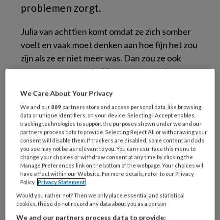
problemen zorgt.
Julia van achttien komt omdat ze zich somber
voelt en vaak moet denken aan hoe fijn het zou
zijn als ze er niet meer was. Dan zou ze ook
geen zorgen meer hebben om wat anderen
van haar vinden en of het haar zal lukken
We Care About Your Privacy
school af te maken. Het ergste vindt ze dat ze
We and our
889
partners store and access personal data, like browsing
geen motivatie meer heeft voor school. Ze
data or unique identifiers, on your device. Selecting I Accept enables
heeft wel een idee hoe dat komt: “Voor corona
tracking technologies to support the purposes shown under we and our
partners process data to provide. Selecting Reject All or withdrawing your
was ik ook best een angstig persoon, introvert,
consent will disable them. If trackers are disabled, some content and ads
you see may not be as relevant to you. You can resurface this menu to
maar ik moest naar school. Zo leerde ik elke
change your choices or withdraw consent at any time by clicking the
dag een beetje dapperder te zijn en vond ik
Manage Preferences link on the bottom of the webpage. Your choices will
have effect within our Website. For more details, refer to our Privacy
school steeds leuker. Ik leerde van de
Policy.
Privacy Statement
docenten en maakte huiswerk in de klas. Toen
Would you rather not? Then we only place essential and statistical
corona kwam, kon ik lekker thuisblijven. Mijn
cookies, these do not record any data about you as a person
introverte zelf groeide met de dag. Ik was wel
We and our partners process data to provide: