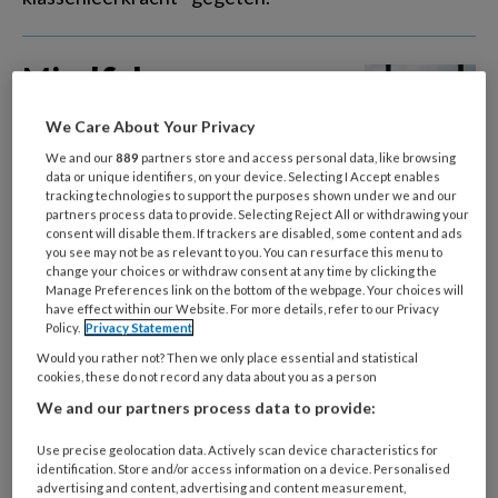
Mindfulness voor
gezinnen met een
We Care About Your Privacy
kind met ADHD
We and our
889
partners store and access personal data, like browsing
data or unique identifiers, on your device. Selecting I Accept enables
tracking technologies to support the purposes shown under we and our
partners process data to provide. Selecting Reject All or withdrawing your
Mindfulness kan een waardevolle aanvulling zijn op
consent will disable them. If trackers are disabled, some content and ads
de gebruikelijke zorg bij ADHD, al lijken de positieve
you see may not be as relevant to you. You can resurface this menu to
change your choices or withdraw consent at any time by clicking the
effecten op langere termijn beter te beklijven bij
Manage Preferences link on the bottom of the webpage. Your choices will
ouders dan bij kinderen.
have effect within our Website. For more details, refer to our Privacy
Policy.
Privacy Statement
Would you rather not? Then we only place essential and statistical
cookies, these do not record any data about you as a person
Controle
We and our partners process data to provide:
Use precise geolocation data. Actively scan device characteristics for
Ben is twaalf jaar als hij bij ons op de
identification. Store and/or access information on a device. Personalised
poli komt. Hij voelt zich al langere tijd somber en
advertising and content, advertising and content measurement,