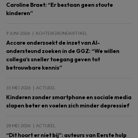
Caroline Braet: “Er bestaan geen stoute
kinderen”
9 JUNI 2026
ACHTERGRONDARTIKEL
Accare onderzoekt de inzet van AI-
ondersteund zoeken in de GGZ: “We willen
collega’s sneller toegang geven tot
betrouwbare kennis”
31 MEI 2026
ACTUEEL
Kinderen zonder smartphone en sociale media
slapen beter en voelen zich minder depressief
28 MEI 2026
ACTUEEL
“Dit hoort er niet bij”: auteurs van Eerste hulp