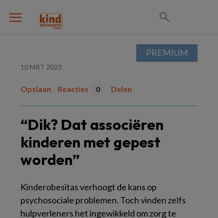
PREMIUM
10 MRT 2023
Opslaan
Reacties
Delen
0
“Dik? Dat associëren
kinderen met gepest
worden”
Kinderobesitas verhoogt de kans op
psychosociale problemen. Toch vinden zelfs
hulpverleners het ingewikkeld om zorg te