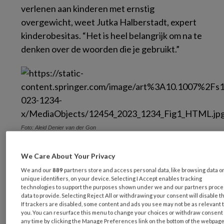
verlenen aan kinderen met ernstig
overgewicht, weet Jutka Halberstadt, expert
kinderobesitas. “Het is heel belangrijk om na te
denken over de woorden die je gebruikt.”
Foto: Aleid Denier van der Gon
Dweilen met de kraan open. Zo omschrijft
We Care About Your Privacy
Jutka Halberstadt, universitair docent
We and our
889
partners store and access personal data, like browsing data o
Kinderobesitas aan de Vrije Universiteit en
unique identifiers, on your device. Selecting I Accept enables tracking
technologies to support the purposes shown under we and our partners proc
onderzoeksleider van Care for Obesity, de
data to provide. Selecting Reject All or withdrawing your consent will disable t
strijd tegen ernstig overgewicht bij kinderen.
If trackers are disabled, some content and ads you see may not be as relevant 
you. You can resurface this menu to change your choices or withdraw consent 
Tijdens ons gesprek in een koffietent op de
any time by clicking the Manage Preferences link on the bottom of the webpage