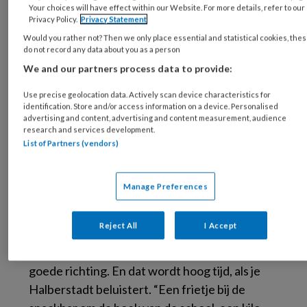
Your choices will have effect within our Website. For more details, refer to our
Amsterdamse Zuidas windt Halberstadt er
Privacy Policy.
Privacy Statement
geen doekjes om: de politiek moet haar
Would you rather not? Then we only place essential and statistical cookies, the
verantwoordelijkheid nemen voor de steeds
do not record any data about you as a person
zwaarder wordende Nederlandse bevolking.
We and our partners process data to provide:
Het lijkt wel alsof er is meegeluisterd, want
Use precise geolocation data. Actively scan device characteristics for
een week later opent het kabinet eindelijk de
identification. Store and/or access information on a device. Personalised
advertising and content, advertising and content measurement, audience
aanval op ongezond eten. Het wil vooral in de
research and services development.
buurt van scholen nieuwe vestigingen van
List of Partners (vendors)
fastfoodketens tegenhouden, reclame voor
onge- zond eten aan banden leggen en scholen
Manage Preferences
wettelijke mogelijkheden bieden om het
aanbod van snoep en snacks op en rond
Reject All
I Accept
scholen te beperken. De details moeten nog
uitgewerkt, maar het is een eerste stap in de
goede richting. En dat wordt hoog tijd, als je
Halberstadt beluistert. “Een frietje bij de