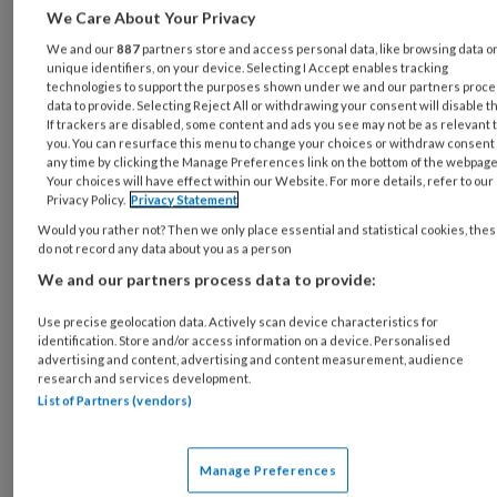
We Care About Your Privacy
deed uitgaan met de kop ‘ADHD op vijf plekken
in de hersenen zichtbaar’. Dit is misleidend,
We and our
887
partners store and access personal data, like browsing data o
unique identifiers, on your device. Selecting I Accept enables tracking
want aan het brein van individuen met ADHD
technologies to support the purposes shown under we and our partners proc
data to provide. Selecting Reject All or withdrawing your consent will disable t
valt niets te zien. Wetenschappers kennen en
If trackers are disabled, some content and ads you see may not be as relevant 
snappen het verschil tussen statistische
you. You can resurface this menu to change your choices or withdraw consent 
any time by clicking the Manage Preferences link on the bottom of the webpage
significantie en klinische relevantie, maar het
Your choices will have effect within our Website. For more details, refer to our
lekenpubliek niet. Zij lezen krantenkoppen als
Privacy Policy.
Privacy Statement
‘ADHD is gewoon een hersenziekte’
Would you rather not? Then we only place essential and statistical cookies, the
do not record any data about you as a person
(Waterval, 2017) en zien in 2017 in het
We and our partners process data to provide:
achtuurjournaal dat ADHD zichtbaar zou zijn
op hersenscans.
Use precise geolocation data. Actively scan device characteristics for
identification. Store and/or access information on a device. Personalised
advertising and content, advertising and content measurement, audience
Niemand weet wat het met de ontwikkeling
research and services development.
van kinderen doet als ze opgroeien met het
List of Partners (vendors)
onterechte idee dat ze een hersenziekte
hebben. Wel bekend is dat ouders en
Manage Preferences
leerkrachten door een psychiatrische