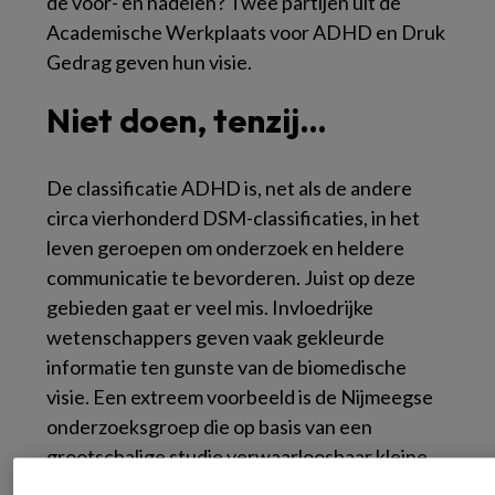
de voor- en nadelen? Twee partijen uit de
Academische Werkplaats voor ADHD en Druk
Gedrag geven hun visie.
Niet doen, tenzij…
De classificatie ADHD is, net als de andere
circa vierhonderd DSM-classificaties, in het
leven geroepen om onderzoek en heldere
communicatie te bevorderen. Juist op deze
gebieden gaat er veel mis. Invloedrijke
wetenschappers geven vaak gekleurde
informatie ten gunste van de biomedische
visie. Een extreem voorbeeld is de Nijmeegse
onderzoeksgroep die op basis van een
grootschalige studie verwaarloosbaar kleine
groepsverschillen vond en een persbericht