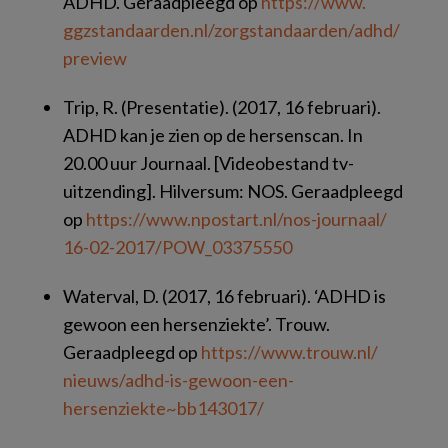
ADHD
. Geraadpleegd op
https://​www.​
ggzstandaarden.​nl/​zorgstandaarden/​adhd/​
preview
Trip, R. (Presentatie). (2017, 16 februari).
ADHD kan je zien op de hersenscan.
In
20.00 uur Journaal. [Videobestand tv-
uitzending]. Hilversum: NOS. Geraadpleegd
op
https://​www.​npostart.​nl/​nos-journaal/​
16-02-2017/​POW_​03375550
Waterval, D. (2017, 16 februari).
‘ADHD is
gewoon een hersenziekte’
. Trouw.
Geraadpleegd op
https://​www.​trouw.​nl/​
nieuws/​adhd-is-gewoon-een-
hersenziekte~bb1​43017/​