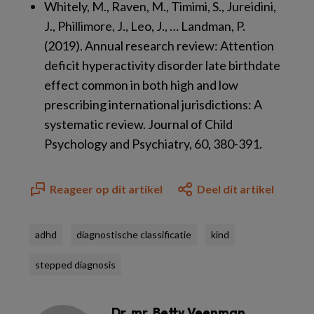
Whitely, M., Raven, M., Timimi, S., Jureidini,
J., Phillimore, J., Leo, J., … Landman, P.
(2019). Annual research review: Attention
deficit hyperactivity disorder late birthdate
effect common in both high and low
prescribing international jurisdictions: A
systematic review.
Journal of Child
Psychology and Psychiatry, 60
, 380-391.
Reageer op dit artikel
Deel dit artikel
adhd
diagnostische classificatie
kind
stepped diagnosis
Dr. mr. Betty Veenman