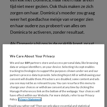
tijd niet meer gezien. Ook thuis maken ze zich
zorgen om haar. Dominica’s moeder zou graag
weer het goedlachse meisje van vroeger zien
en haar oudere zus probeert van alles om
Dominica te activeren, zonder resultaat.
Als Domenica bij ons in de praktijk komt, praat
ze eerst helemaal niet en later heel zacht. Ze
vertelt dat haar oudere broer en zus in
We Care About Your Privacy
Colombia zijn geboren. Ze konden daar niet
We and our
889
partners store and access personal data, like browsing
data or unique identifiers, on your device. Selecting I Accept enables
blijven wonen en verhuisden met hun ouders
tracking technologies to support the purposes shown under we and our
naar Nederland, waar Dominica werd geboren.
partners process data to provide. Selecting Reject All or withdrawing your
consent will disable them. If trackers are disabled, some content and ads
Ze kan het dialect van haar familie wel
you see may not be as relevant to you. You can resurface this menu to
change your choices or withdraw consent at any time by clicking the
verstaan, maar niet spreken. Haar moeder
Manage Preferences link on the bottom of the webpage. Your choices will
verstaat Nederlands, maar spreekt het niet.
have effect within our Website. For more details, refer to our Privacy
Policy.
Privacy Statement
Dominica heeft het gevoel anders te zijn dan
Would you rather not? Then we only place essential and statistical