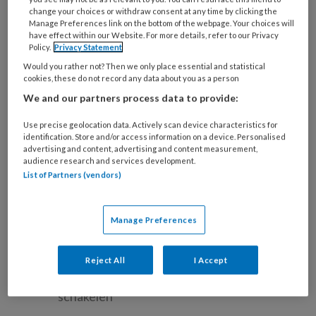
change your choices or withdraw consent at any time by clicking the
onderwijs en speciaal basisonderwijs verwijzen
Manage Preferences link on the bottom of the webpage. Your choices will
echter naar verschillende typen scholen.
have effect within our Website. For more details, refer to our Privacy
Policy.
Privacy Statement
Speciaal onderwijsscholen (hierna so-scholen)
Would you rather not? Then we only place essential and statistical
zijn ‘echte’ speciale scholen voor leerlingen in
cookies, these do not record any data about you as a person
de basisschoolleeftijd (in tegenstelling tot
We and our partners process data to provide:
scholen voor leerlingen vanaf twaalf jaar: het
Use precise geolocation data. Actively scan device characteristics for
voortgezet speciaal onderwijs, vso). Scholen
identification. Store and/or access information on a device. Personalised
voor speciaal basisonderwijs (sbo) behoren
advertising and content, advertising and content measurement,
audience research and services development.
wettelijk tot het regulier onderwijs. We praten
List of Partners (vendors)
erover met Margreet Schans, teamleider van
sbo De Delta/so Prof. W.J. Bladergroenschool
Manage Preferences
in Appingedam, en Elsa Zemering, leerkracht
op deze school.
Reject All
I Accept
Leerkracht moet goed kunnen
schakelen