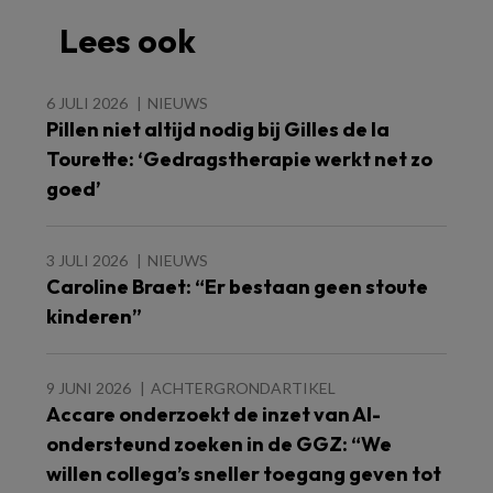
Lees ook
6 JULI 2026
NIEUWS
Pillen niet altijd nodig bij Gilles de la
Tourette: ‘Gedragstherapie werkt net zo
goed’
3 JULI 2026
NIEUWS
Caroline Braet: “Er bestaan geen stoute
kinderen”
9 JUNI 2026
ACHTERGRONDARTIKEL
Accare onderzoekt de inzet van AI-
ondersteund zoeken in de GGZ: “We
willen collega’s sneller toegang geven tot