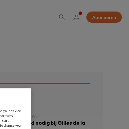
Abonneren
ees ook
on your device.
JULI 2026
NIEUWS
 partners
ers are
llen niet altijd nodig bij Gilles de la
 to change your