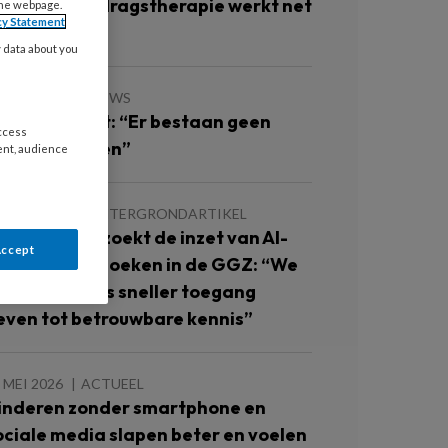
ourette: ‘Gedragstherapie werkt net
the webpage.
cy Statement
o goed’
y data about you
JULI 2026
NIEUWS
aroline Braet: “Er bestaan geen
access
toute kinderen”
ent, audience
JUNI 2026
ACHTERGRONDARTIKEL
ccare onderzoekt de inzet van AI-
Accept
ndersteund zoeken in de GGZ: “We
illen collega’s sneller toegang
even tot betrouwbare kennis”
 MEI 2026
ACTUEEL
inderen zonder smartphone en
ociale media slapen beter en voelen