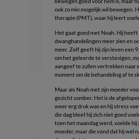
bewegen goed voor hem is, maar hij h
ook zo min mogelijk wil bewegen. H
therapie (PMT), waar hij leert voele
Het gaat goed met Noah. Hij heeft h
dwanghandelingen meer zien en oog
meer. Zelf geeft hij zijn leven een
om het geleerde te verstevigen, maa
aangeef te zullen vertrekken naar 
moment om de behandeling af te sl
Maar als Noah met zijn moeder voor 
gezicht somber. Het is de afgelop
weer erg druk was en hij stress vo
die dag bleef hij zich niet goed vo
toen het maandag werd, voelde hij zi
moeder, maar die vond dat hij wel na