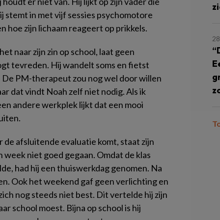
oudt er niet van. Hij lijkt op zijn vader die
z
ij stemt in met vijf sessies psychomotore
n hoe zijn lichaam reageert op prikkels.
28
“
et naar zijn zin op school, laat geen
E
t tevreden. Hij wandelt soms en fietst
g
 9. De PM-therapeut zou nog wel door willen
z
r dat vindt Noah zelf niet nodig. Als ik
een andere werkplek lijkt dat een mooi
uiten.
T
de afsluitende evaluatie komt, staat zijn
en week niet goed gegaan. Omdat de klas
elde, had hij een thuiswerkdag genomen. Na
elen. Ook het weekend gaf geen verlichting en
ch nog steeds niet best. Dit vertelde hij zijn
ar school moest. Bijna op school is hij