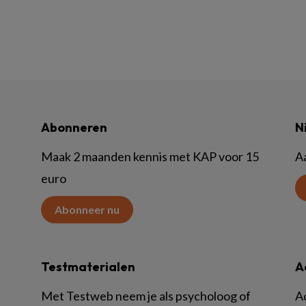
Abonneren
N
Maak 2 maanden kennis met KAP voor 15
A
euro
Abonneer nu
Testmaterialen
A
Met Testweb neem je als psycholoog of
A