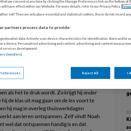
T
ithdraw consent at any time by clicking the Manage Preferences link on the bottom of 
 will have effect within our Website. For more details, refer to our Privacy Policy.
Priva
z
en tijdje in behandeling. Hij heeft last
ther not? Then we only place essential and statistical cookies, these do not record an
 de therapie leert hij dat als hij
r partners process data to provide:
 van heeft. Stress krijgt hij onder
3 
C
n. De pech is dat hij in een heel
geolocation data. Actively scan device characteristics for identification. Store and/or 
s
 on a device. Personalised advertising and content, advertising and content measurem
 naar een andere klas er niet inzit.
d services development.
tners (vendors)
ft niet naar school, kan alles thuis doen en als
9 
j het geluid uit. Hij heeft een tijdje bijna geen
A
Preferences
Reject All
I 
ool gaat weer open en Noah moet overleven
o
et school en zijn ouders heeft hij een
w
n als het te druk wordt. Zo krijgt hij onder
g
ij de klas uit mag gaan om de les voort te
 en hij mag in overleg thuiswerkdagen
31
erkt aan leren ontspannen. Zelf vindt Noah
K
eet wel dat ontspannen handig is en dat
s