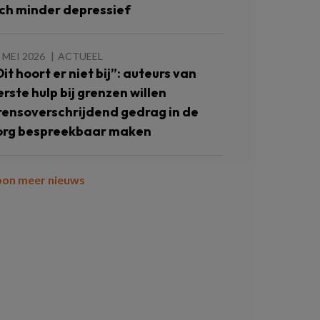
ich minder depressief
 MEI 2026
ACTUEEL
Dit hoort er niet bij”: auteurs van
erste hulp bij grenzen willen
rensoverschrijdend gedrag in de
org bespreekbaar maken
oon meer nieuws