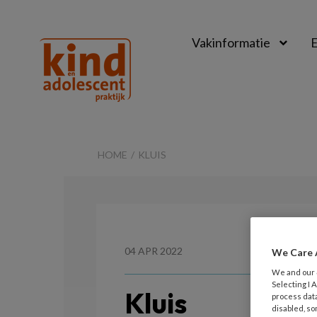
Vakinformatie
E
Kind
&
HOME
KLUIS
Adolescent
Praktijk
04 APR 2022
We Care 
We and our
Selecting I
Kluis
process data
disabled, so