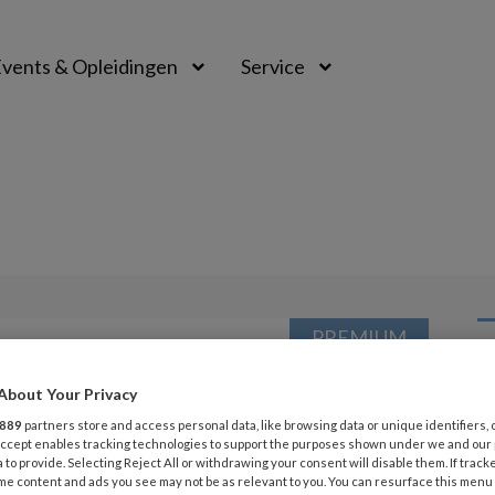
vents & Opleidingen
Service
PREMIUM
L
Opslaan
Reacties
Delen
0
About Your Privacy
889
partners store and access personal data, like browsing data or unique identifiers, 
6 
 Accept enables tracking technologies to support the purposes shown under we and our
 to provide. Selecting Reject All or withdrawing your consent will disable them. If track
Pi
me content and ads you see may not be as relevant to you. You can resurface this menu