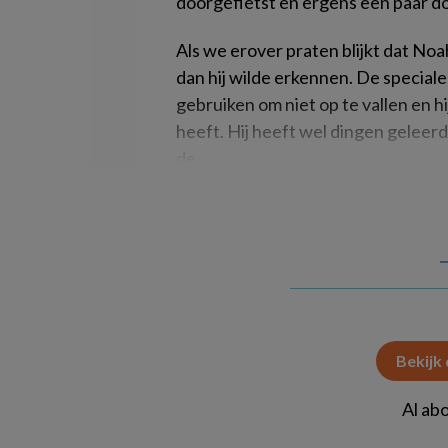
doorgefietst en ergens een paar d
Als we erover praten blijkt dat No
dan hij wilde erkennen. De speciale 
gebruiken om niet op te vallen en hi
heeft. Hij heeft wel dingen geleerd
de
Bekijk
Al ab