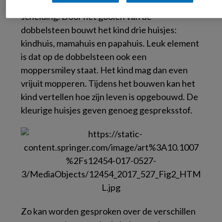
gelegenheid te geven zich te uiten over de
scheiding. Door het gooien van de
dobbelsteen bouwt het kind drie huisjes:
kindhuis, mamahuis en papahuis. Leuk element
is dat op de dobbelsteen ook een
moppersmiley staat. Het kind mag dan even
vrijuit mopperen. Tijdens het bouwen kan het
kind vertellen hoe zijn leven is opgebouwd. De
kleurige huisjes geven genoeg gespreksstof.
Zo kan worden gesproken over de verschillen