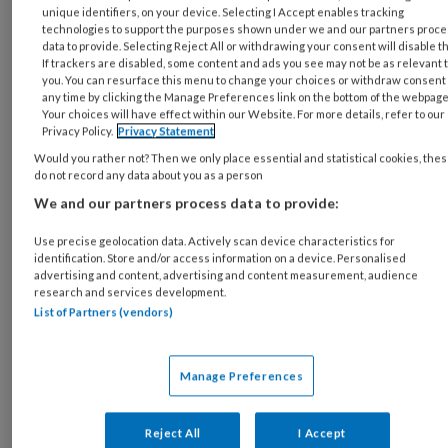
vinden. Het ene kind vertelt graag, een ander
unique identifiers, on your device. Selecting I Accept enables tracking
kind heeft daar meer moeite mee en werkt
technologies to support the purposes shown under we and our partners proc
data to provide. Selecting Reject All or withdrawing your consent will disable t
liever beeldend. Ouders zijn hiervoor niet altijd
If trackers are disabled, some content and ads you see may not be as relevant 
de aangewezen persoon. Soms zijn ze te druk
you. You can resurface this menu to change your choices or withdraw consent 
any time by clicking the Manage Preferences link on the bottom of the webpage
met zichzelf en minder goed in staat om goed
Your choices will have effect within our Website. For more details, refer to our
Privacy Policy.
Privacy Statement
af te stemmen op hun kinderen. Er zijn ook
Would you rather not? Then we only place essential and statistical cookies, the
kinderen die vanuit zorg voor hun ouders liever
do not record any data about you as a person
hun verhaal aan een ander vertellen.
We and our partners process data to provide:
Het kan voor een kind prettig zijn om een
Use precise geolocation data. Actively scan device characteristics for
identification. Store and/or access information on a device. Personalised
steunend contact te hebben met een
advertising and content, advertising and content measurement, audience
volwassene en dan bijvoorbeeld het spel
research and services development.
List of Partners (vendors)
3Huisjes
te spelen, met of zonder de aanvulset
Het dak eraf!
Het spel bestaat uit vijftien
‘puzzelstukken’ en een dobbelsteen en kan
Manage Preferences
met één of meer kinderen tegelijk gespeeld
worden. Belangrijkste doel is het kind de
Reject All
I Accept