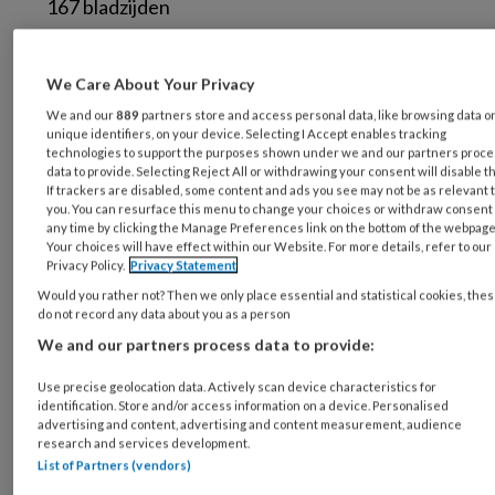
167 bladzijden
Prijs: € 27,00
We Care About Your Privacy
We and our
889
partners store and access personal data, like browsing data o
unique identifiers, on your device. Selecting I Accept enables tracking
technologies to support the purposes shown under we and our partners proc
data to provide. Selecting Reject All or withdrawing your consent will disable t
If trackers are disabled, some content and ads you see may not be as relevant 
you. You can resurface this menu to change your choices or withdraw consent 
any time by clicking the Manage Preferences link on the bottom of the webpage
Your choices will have effect within our Website. For more details, refer to our
‘Brainspotting’ is een door de Amerikaanse
Privacy Policy.
Privacy Statement
psychotherapeut David Grand ontwikkelde
Would you rather not? Then we only place essential and statistical cookies, the
therapie die gebruikmaakt van de zelfhelende
do not record any data about you as a person
eigenschappen van onze hersenen. Het motto
We and our partners process data to provide:
ervan luidt: ‘Waar we naar kijken, beïnvloedt
Use precise geolocation data. Actively scan device characteristics for
hoe we ons voelen’. Grand ontwikkelde zijn
identification. Store and/or access information on a device. Personalised
advertising and content, advertising and content measurement, audience
therapie in 2003 vanuit de EMDR-methode.
research and services development.
Hij beschrijft onder meer de
List of Partners (vendors)
ontstaansgeschiedenis van de methode en