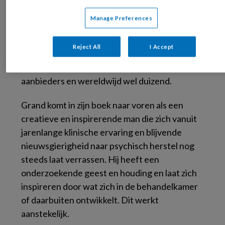
hoe deze kan worden ingezet in de praktijk.
Manage Preferences
Binnen reguliere GGZ-instellingen in
Nederland lijkt de methode weinig te worden
Reject All
I Accept
aangeboden, maar op de website van
Brainspotting staan honderd Nederlandse
aanbieders en wereldwijd wel duizend.
Grand komt in zijn boek naar voren als een
creatieve en inspirerende man die zich vanuit
jarenlange klinische ervaring en blijvende
nieuwsgierigheid naar psychisch herstel nog
steeds laat verrassen. Hij heeft een
onderzoekende geest en houding en laat zich
inspireren door wat zich in de behandelkamer
of daarbuiten ontwikkelt. Dit werkt
aanstekelijk.