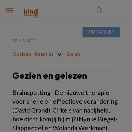
PREMIUM
07 JUN 2021
Opslaan
Reacties
Delen
0
Gezien en gelezen
Brainspotting - De nieuwe therapie
voor snelle en effectieve verandering
(David Grand), Cirkels van nabijheid,
hoe dicht kom jij bij mij? (Nynke Biegel-
Slappendel en Wolanda Werkman),