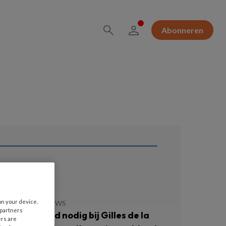
Abonneren
ees ook
on your device.
JULI 2026
NIEUWS
 partners
llen niet altijd nodig bij Gilles de la
ers are