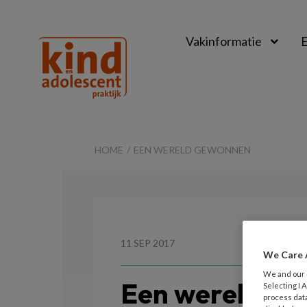
Vakinformatie
E
Kind
&
HOME
EEN WERELD GEWONNEN
Adolescent
Praktijk
11 SEP 2017
We Care 
We and our
Een wereld g
Selecting I
process data