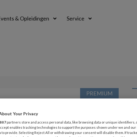
vents & Opleidingen
Service
PREMIUM
L
Opslaan
Reacties
Delen
0
About Your Privacy
887
partners store and access personal data, like browsing data or unique identifiers, 
6 
ewonnen
 Accept enables tracking technologies to support the purposes shown under we and our
Pi
 to provide. Selecting Reject All or withdrawing your consent will disable them. If track