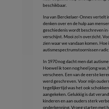
beschikbaar.
Ina van Berckelaer-Onnes vertelt i
denken over en de hulp aan mense
geschiedenis wordt beschreven in
verschijnt. Mooi zo’n overzicht. V
zien waar we vandaan komen. Hoe 
autismespectrumstoornissen radica
In 1970 nog dacht men dat autisme
Hoewel ik toen nog heel jong was, 
verscheen. Een van de eerste keren 
werd geschreven. Voor mijn ouder
tegelijkertijd was het ook schokke
aangekeken. Gelukkig is dat verand
kinderen en aan ouders sterk verbe
onderkenning. Vroeg starten met 