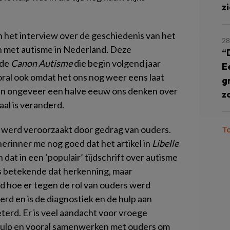
z
n het interview over de geschiedenis van het
28
n met autisme in Nederland. Deze
“
 de
Canon Autisme
die begin volgend jaar
E
ooral ook omdat het ons nog weer eens laat
g
in ongeveer een halve eeuw ons denken over
z
al is veranderd.
 werd veroorzaakt door gedrag van ouders.
T
herinner me nog goed dat het artikel in
Libelle
dat in een ‘populair’ tijdschrift over autisme
s betekende dat herkenning, maar
nd hoe er tegen de rol van ouders werd
erd en is de diagnostiek en de hulp aan
terd. Er is veel aandacht voor vroege
hulp en vooral samenwerken met ouders om