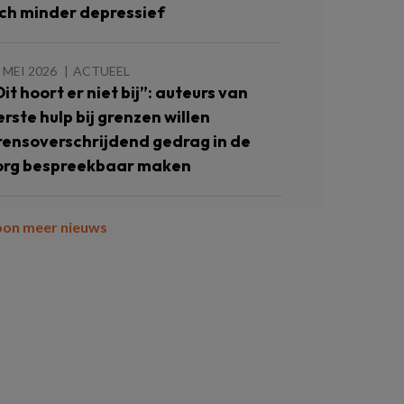
ich minder depressief
 MEI 2026
ACTUEEL
Dit hoort er niet bij”: auteurs van
erste hulp bij grenzen willen
rensoverschrijdend gedrag in de
org bespreekbaar maken
oon meer nieuws