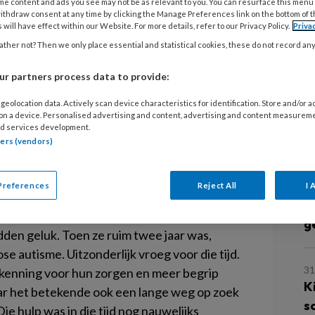
T
me content and ads you see may not be as relevant to you. You can resurface this menu
ithdraw consent at any time by clicking the Manage Preferences link on the bottom of 
z
ten we nauwelijks dat autisme bestond.
 will have effect within our Website. For more details, refer to our Privacy Policy.
Priva
ther not? Then we only place essential and statistical cookies, these do not record an
 zus geboren. Ze ontwikkelde zich niet
eek je niet aan en reageerde
3 
r partners process data to provide:
C
s
geolocation data. Actively scan device characteristics for identification. Store and/or 
 on a device. Personalised advertising and content, advertising and content measurem
en kruipen. Lopen deed ze pas toen ze drie
d services development.
tners (vendors)
erd. Mijn ouders wisten al heel snel dat er
9 
d hun zorgen over haar ontwikkeling. En
A
 bericht kregen van de kinderarts dat er geen
o
Preferences
Reject All
I 
ing.
w
g
adden geluk. Toen ze ruim twee jaar was,
se autisme. Uitzonderlijk vroeg voor die tijd.
31
kenning voor hun zorgen en meer begrip
K
aar het betekende ook een lange weg op zoek
s
Die hulp was in die tijd nog nauwelijks