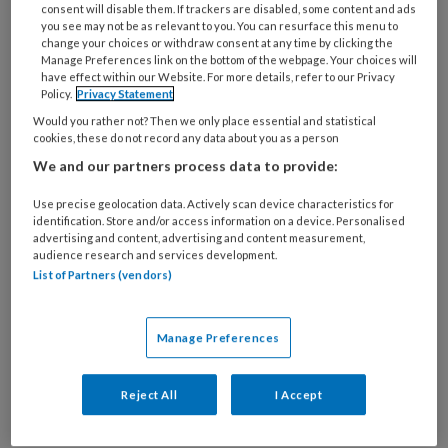
consent will disable them. If trackers are disabled, some content and ads
Tegelijkertijd wil ze anderen ook laten
you see may not be as relevant to you. You can resurface this menu to
meeluisteren tijdens therapiesessie en
change your choices or withdraw consent at any time by clicking the
Manage Preferences link on the bottom of the webpage. Your choices will
meegeven dat je niet te lang met je problemen
have effect within our Website. For more details, refer to our Privacy
Policy.
Privacy Statement
rond moet lopen.
Would you rather not? Then we only place essential and statistical
cookies, these do not record any data about you as a person
Mee de behandelkamer in
We and our partners process data to provide:
Use precise geolocation data. Actively scan device characteristics for
En zo ontstond het idee voor haar podcast:
identification. Store and/or access information on a device. Personalised
Komt een meid bij de psych. In deze serie
advertising and content, advertising and content measurement,
audience research and services development.
neemt Eva je mee de behandelkamer in. Ze
List of Partners (vendors)
brengt haar angsten in kaart, onderzoekt wat
er in haar hoofd gebeurt als ze bang is en gaat
Manage Preferences
ook haar angsten aan. Dat begint met vijf
seconden haar ogen dicht doen in de
badkamer tot uiteindelijk – na maanden
Reject All
I Accept
therapie – ook een nachtje alleen slapen.