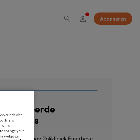
Abonneren
erelateerde
on your device.
acatures
 partners
ers are
 to change your
the webpage.
asterpsycholoog Polikliniek Emerhese