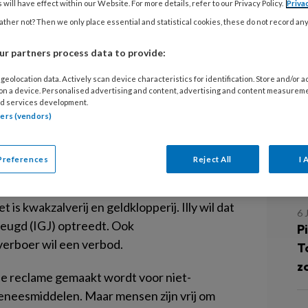
 therapie
 will have effect within our Website. For more details, refer to our Privacy Policy.
Priva
G
ther not? Then we only place essential and statistical cookies, these do not record an
P
r partners process data to provide:
RE
zend kinderen jaarlijks een homeopatische
geolocation data. Actively scan device characteristics for identification. Store and/or 
 on a device. Personalised advertising and content, advertising and content measurem
G
an autisme. Zo blijkt uit onderzoek van het
d services development.
C
tners (vendors)
dt genoemd is CEASE-therapie (Complete
Preferences
Reject All
I 
xpression). Kindergeneeskundige Károly Illy
L
. Er is geen medicijn tegen autisme en
 is kwakzalverij en geldklopperij. Illy wil dat
6 
eugd (IGJ) optreedt. Ook
Pi
erboer wil een verbod.
T
z
line reclame gemaakt wordt voor niet-
neesmiddelen. Maar mensen zijn vrij om