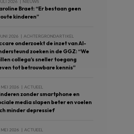
JULI 2026
NIEUWS
aroline Braet: “Er bestaan geen
toute kinderen”
JUNI 2026
ACHTERGRONDARTIKEL
ccare onderzoekt de inzet van AI-
ndersteund zoeken in de GGZ: “We
illen collega’s sneller toegang
even tot betrouwbare kennis”
 MEI 2026
ACTUEEL
inderen zonder smartphone en
ociale media slapen beter en voelen
ich minder depressief
 MEI 2026
ACTUEEL