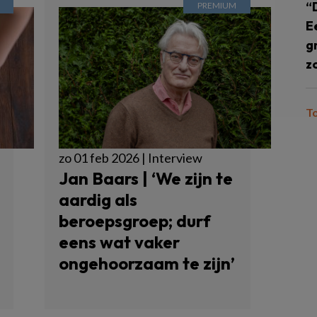
“
E
g
z
T
zo 01 feb 2026 | Interview
Jan Baars | ‘We zijn te
aardig als
beroepsgroep; durf
eens wat vaker
ongehoorzaam te zijn’