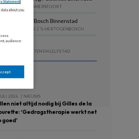
cy Statement
GZ CENTRAAL | AMERSFOORT
y data about you
sychiater Den Bosch Binnenstad
INIER VAN ARKEL | 'S-HERTOGENBOSCH
access
ent, audience
Z–psycholoog
OLORIET | DRONTEN EN LELYSTAD
Accept
ees ook
JULI 2026
NIEUWS
llen niet altijd nodig bij Gilles de la
ourette: ‘Gedragstherapie werkt net
o goed’