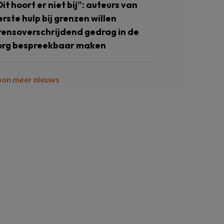
Dit hoort er niet bij”: auteurs van
erste hulp bij grenzen willen
rensoverschrijdend gedrag in de
org bespreekbaar maken
oon meer nieuws