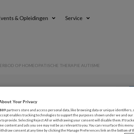
vents & Opleidingen
Service
VERBOD OP HOMEOPATISCHE THERAPIE AUTISME
G
About Your Privacy
Opslaan
Reacties
Delen
0
889
partners store and access personal data, like browsing data or unique identifiers, 
v
 Accept enables tracking technologies to support the purposes shown under we and our
 to provide. Selecting Reject All or withdrawing your consent will disable them. If track
illen verbod op
me content and ads you see may not be as relevant to you. You can resurface this menu
ithdraw consent at any time by clicking the Manage Preferences link on the bottom of 
M