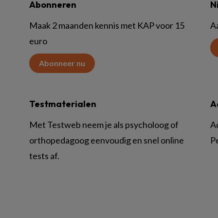
Abonneren
N
Maak 2 maanden kennis met KAP voor 15
A
euro
Abonneer nu
Testmaterialen
A
Met Testweb neem je als psycholoog of
A
orthopedagoog eenvoudig en snel online
P
tests af.