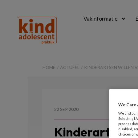
Vakinformatie
E
Kind
&
HOME
ACTUEEL
KINDERARTSEN WILLEN 
Adolescent
Praktijk
We Care 
22 SEP 2020
We and our
Selecting I
process data
Kinderartsen w
disabled, so
choices or w