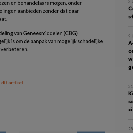
3 
iezen en behandelaars mogen, onder
C
elingen aanbieden zonder dat daar
s
aat.
rdeling van Geneesmiddelen (CBG)
9 
lijk is om de aanpak van mogelijk schadelijke
A
 verbeteren.
o
w
g
 dit artikel
31
K
s
z
28