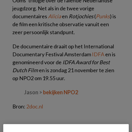
Ooms’ trilogie over de falende Nederlandse
jeugdzorg. Net als in de twee vorige
documentaires
Alicia
en
Rotjochies
(
Punks
) is
de film een kritische observatie vanuit een
zeer persoonlijk standpunt.
De documentaire draait op het International
Documentary Festival Amsterdam
IDFA
en is
genomineerd voor de
IDFA Award for Best
Dutch Film
en is zondag 21 november te zien
op NPO2 om 19.55 uur.
Jason >
bekijken NPO2
Bron:
2doc.nl