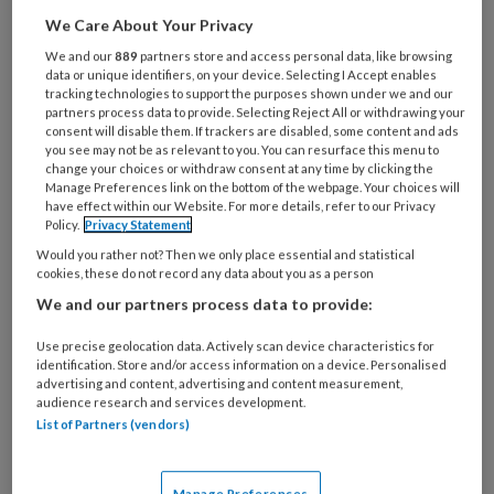
Gerelateerde informatie
We Care About Your Privacy
We and our
889
partners store and access personal data, like browsing
data or unique identifiers, on your device. Selecting I Accept enables
Congres
tracking technologies to support the purposes shown under we and our
partners process data to provide. Selecting Reject All or withdrawing your
Jaarcongres trauma bij kinderen – chronische
consent will disable them. If trackers are disabled, some content and ads
you see may not be as relevant to you. You can resurface this menu to
stress, veerkracht en behandelen, 11 maart
change your choices or withdraw consent at any time by clicking the
Manage Preferences link on the bottom of the webpage. Your choices will
2022.
Meer informatie en inschrijven
have effect within our Website. For more details, refer to our Privacy
Policy.
Privacy Statement
Boeken, trainingen
Would you rather not? Then we only place essential and statistical
cookies, these do not record any data about you as a person
We and our partners process data to provide:
Use precise geolocation data. Actively scan device characteristics for
identification. Store and/or access information on a device. Personalised
advertising and content, advertising and content measurement,
Behandeling van trauma bij kinderen en
audience research and services development.
adolescenten – Met de methode
List of Partners (vendors)
traumagerichte cognitieve gedragstherapie,
Judith A. Cohen, Anthony P. Mannarino, Esther
Manage Preferences