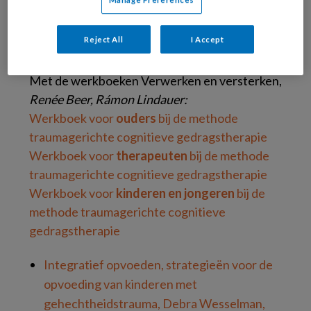
Deblinger (2021)
Reject All
I Accept
Met de werkboeken Verwerken en versterken,
Renée Beer, Rámon Lindauer:
Werkboek voor
ouders
bij de methode
traumagerichte cognitieve gedragstherapie
Werkboek voor
therapeuten
bij de methode
traumagerichte cognitieve gedragstherapie
Werkboek voor
kinderen en jongeren
bij de
methode traumagerichte cognitieve
gedragstherapie
Integratief opvoeden, strategieën voor de
opvoeding van kinderen met
gehechtheidstrauma, Debra Wesselman,