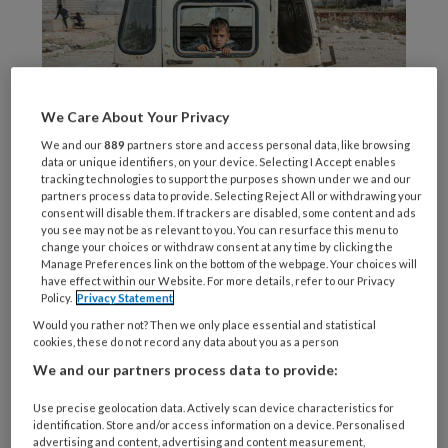
We Care About Your Privacy
We and our
889
partners store and access personal data, like browsing
data or unique identifiers, on your device. Selecting I Accept enables
Foto door Ahmed Akacha
tracking technologies to support the purposes shown under we and our
partners process data to provide. Selecting Reject All or withdrawing your
Journalist en programmamaker Hanneke
consent will disable them. If trackers are disabled, some content and ads
you see may not be as relevant to you. You can resurface this menu to
Groenteman gaat
in een korte reeks
change your choices or withdraw consent at any time by clicking the
Manage Preferences link on the bottom of the webpage. Your choices will
afleveringen
in gesprek met ouders en hun
have effect within our Website. For more details, refer to our Privacy
kinderen over de vraag of oorlogstrauma’s van
Policy.
Privacy Statement
generatie op generatie worden doorgegeven.
Would you rather not? Then we only place essential and statistical
cookies, these do not record any data about you as a person
Ze spreekt met Boudewijn de Groot en zijn
We and our partners process data to provide:
dochter Caya, Debby Petter en haar dochter
Sterre en met de Afghaanse activiste Kamela
Use precise geolocation data. Actively scan device characteristics for
identification. Store and/or access information on a device. Personalised
Hamidy en haar dochter Morvarid. Het drieluik
advertising and content, advertising and content measurement,