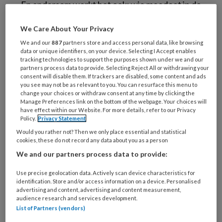
En andersom werkt het ook: wie meedoet in de
samenleving, voelt zich beter.”, aldus minister
We Care About Your Privacy
Schouten.
We and our
887
partners store and access personal data, like browsing
data or unique identifiers, on your device. Selecting I Accept enables
Zorg, reïntegratie en
tracking technologies to support the purposes shown under we and our
partners process data to provide. Selecting Reject All or withdrawing your
jobcoaching komen
consent will disable them. If trackers are disabled, some content and ads
you see may not be as relevant to you. You can resurface this menu to
samen
change your choices or withdraw consent at any time by clicking the
Manage Preferences link on the bottom of the webpage. Your choices will
have effect within our Website. For more details, refer to our Privacy
Policy.
Privacy Statement
Het plan van Schouten richt zich op de door
Would you rather not? Then we only place essential and statistical
ggz-instellingen zelf ontwikkelde IPS-methode
cookies, these do not record any data about you as a person
(individuele plaatsing en steun), waarin zorg,
We and our partners process data to provide:
reïntegratie en jobcoaching samenkomen.
Zowel patiënten met lichte als zware
Use precise geolocation data. Actively scan device characteristics for
identification. Store and/or access information on a device. Personalised
geestelijke aandoeningen kunnen worden
advertising and content, advertising and content measurement,
audience research and services development.
geholpen. Het traject start vanuit een ggz-
List of Partners (vendors)
instelling.