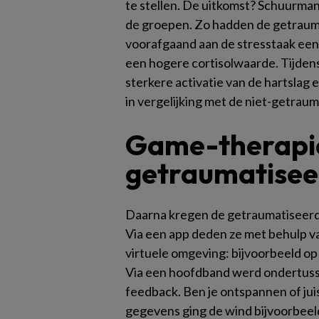
te stellen. De uitkomst? Schuurman
de groepen. Zo hadden de getrauma
voorafgaand aan de stresstaak een 
een hogere cortisolwaarde. Tijdens
sterkere activatie van de hartslag e
in vergelijking met de niet-getrau
Game-therapie 
getraumatisee
Daarna kregen de getraumatiseerd
Via een app deden ze met behulp v
virtuele omgeving: bijvoorbeeld op
Via een hoofdband werd ondertuss
feedback. Ben je ontspannen of jui
gegevens ging de wind bijvoorbeeld