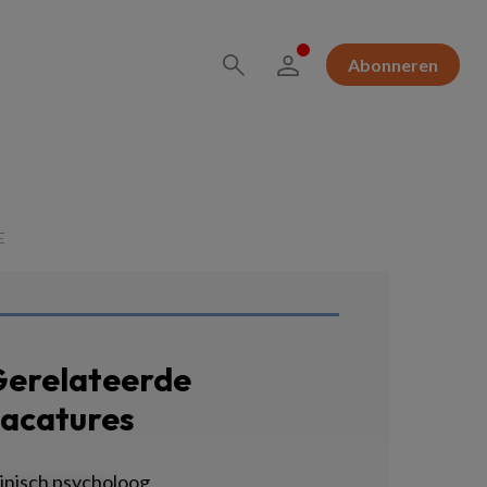
Abonneren
E
erelateerde
acatures
linisch psycholoog