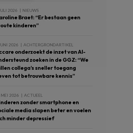
JULI 2026
NIEUWS
aroline Braet: “Er bestaan geen
toute kinderen”
JUNI 2026
ACHTERGRONDARTIKEL
ccare onderzoekt de inzet van AI-
ndersteund zoeken in de GGZ: “We
illen collega’s sneller toegang
even tot betrouwbare kennis”
 MEI 2026
ACTUEEL
inderen zonder smartphone en
ociale media slapen beter en voelen
ich minder depressief