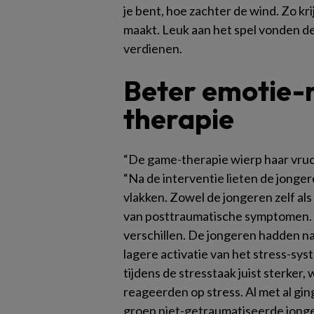
je bent, hoe zachter de wind. Zo krij
maakt. Leuk aan het spel vonden d
verdienen.
Beter emotie-
therapie
“De game-therapie wierp haar vruc
“Na de interventie lieten de jonger
vlakken. Zowel de jongeren zelf a
van posttraumatische symptomen. 
verschillen. De jongeren hadden na
lagere activatie van het stress-sy
tijdens de stresstaak juist sterker, 
reageerden op stress. Al met al gi
groep niet-getraumatiseerde jonge