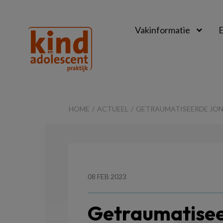
Vakinformatie
E
Kind
&
HOME
ACTUEEL
GETRAUMATISEERDE JONG
Adolescent
Praktijk
08 FEB 2023
Getraumatisee