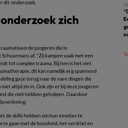
er dit onderzoek.
28
“
 onderzoek zich
E
g
z
raumatiseerde jongeren die in
T
t Schuurmans af. “Zij kampen vaak met een
idt tot complex trauma. Bij hen is het niet
raumatherapie, dit kan namelijk erg spannend
deling ga je terug naar de nare dingen die
et altijd zin in. Ook zijn er bij deze jongeren
st die niet hebben geholpen. Daardoor
lpverlening.
iet de skills hebben om hun emoties te
 te gaan met de boosheid, het verdriet en