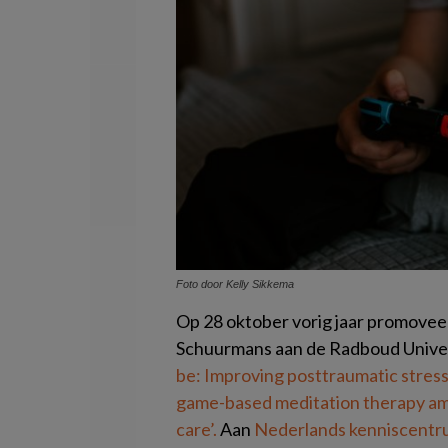
Foto door Kelly Sikkema
Op 28 oktober vorig jaar promove
Schuurmans aan de Radboud Univers
be: Improving posttraumatic stress
game-based meditation therapy amo
care’.
Aan
Nederlands kenniscentru