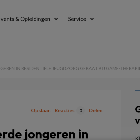
vents & Opleidingen
Service
EREN IN RESIDENTIËLE JEUGDZORG GEBAAT BIJ GAME-THERAPI
G
Opslaan
Reacties
Delen
0
v
rde jongeren in
K