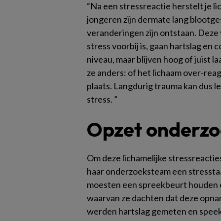
“Na een stressreactie herstelt je 
jongeren zijn dermate lang blootges
veranderingen zijn ontstaan. Deze v
stress voorbij is, gaan hartslag en 
niveau, maar blijven hoog of juist l
ze anders: of het lichaam over-reag
plaats. Langdurig trauma kan dus l
stress. ”
Opzet onderz
Om deze lichamelijke stressreactie
haar onderzoeksteam een stressta
moesten een spreekbeurt houden e
waarvan ze dachten dat deze opnam
werden hartslag gemeten en speek