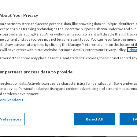
eugdzorg gebaat
RE
apie
About Your Privacy
M
887
partners store and access personal data, like browsing data or unique identifiers, 
G
 Accept enables tracking technologies to support the purposes shown under we and our
 to provide. Selecting Reject All or withdrawing your consent will disable them. If track
n met complex trauma helpen om hun
me content and ads you see may not be as relevant to you. You can resurface this menu
Ba
eren”, stelt onderzoeker en
ithdraw consent at any time by clicking the Manage Preferences link on the bottom of 
 will have effect within our Website. For more details, refer to our Privacy Policy.
Priva
de
s. “De verbetering in emotie-
ther not? Then we only place essential and statistical cookies, these do not record an
GG
 positieve ervaring die wordt
r partners process data to provide:
n bij aan effectieve
p de onderliggende trauma’s.”
geolocation data. Actively scan device characteristics for identification. Store and/or 
L
 on a device. Personalised advertising and content, advertising and content measurem
d services development.
tners (vendors)
6 
Pi
T
Preferences
Reject All
I 
z