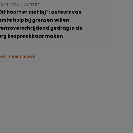
 MEI 2026
ACTUEEL
Dit hoort er niet bij”: auteurs van
erste hulp bij grenzen willen
rensoverschrijdend gedrag in de
org bespreekbaar maken
oon meer nieuws