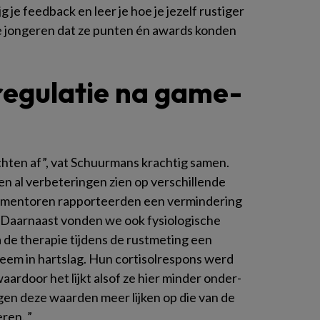
g je feedback en leer je hoe je jezelf rustiger
e jongeren dat ze punten én awards konden
regulatie na game-
hten af”, vat Schuurmans krachtig samen.
en al verbeteringen zien op verschillende
ls mentoren rapporteerden een vermindering
Daarnaast vonden we ook fysiologische
 de therapie tijdens de rustmeting een
steem in hartslag. Hun cortisolrespons werd
waardoor het lijkt alsof ze hier minder onder-
ngen deze waarden meer lijken op die van de
ren. ”