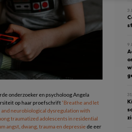
3 
C
s
9 
A
o
w
g
erde onderzoeker en psycholoog Angela
31
K
iteit op haar proefschrift
‘Breathe and let
s
 and neurobiological dysregulation with
z
ng traumatized adolescents in residential
m angst, dwang, trauma en depressie
de eer