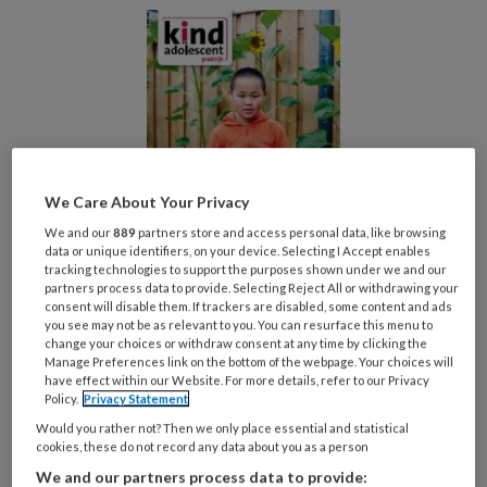
We Care About Your Privacy
We and our
889
partners store and access personal data, like browsing
data or unique identifiers, on your device. Selecting I Accept enables
tracking technologies to support the purposes shown under we and our
partners process data to provide. Selecting Reject All or withdrawing your
Kind en Adolescent Praktijk is een
consent will disable them. If trackers are disabled, some content and ads
you see may not be as relevant to you. You can resurface this menu to
vaktijdschrift voor (ortho)pedagogen,
change your choices or withdraw consent at any time by clicking the
psychiaters en psychologen werkzaam binnen
Manage Preferences link on the bottom of the webpage. Your choices will
have effect within our Website. For more details, refer to our Privacy
de Jeugd ggz. We publiceren artikelen die
Policy.
Privacy Statement
goed zijn onderbouwd – vanuit onderzoek en
Would you rather not? Then we only place essential and statistical
praktijk – en die relevant zijn voor collega’s in
cookies, these do not record any data about you as a person
We and our partners process data to provide:
de praktijk die werken met jeugdigen en hun