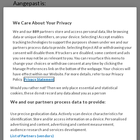
Aangepast is:
Het testbeleid
buiten het ziekenhuis
We Care About Your Privacy
Er is een
checklist
toegevoegd voor face-
We and our
889
partners store and access personal data, like browsing
to-face afspraken
data or unique identifiers, on your device. Selecting I Accept enables
tracking technologies to support the purposes shown under we and our
De richtlijn is voorzien van een
handreiking
partners process data to provide. Selecting Reject All or withdrawing your
Triage, Advance Care Planning en
consent will disable them. If trackers are disabled, some content and ads
you see may not be as relevant to you. You can resurface this menu to
symptomatische behandeling bij een ernstig
change your choices or withdraw consent at any time by clicking the
Manage Preferences link on the bottom of the webpage. Your choices will
verloop van corona
have effect within our Website. For more details, refer to our Privacy
Policy.
Privacy Statement
Naar de richtlijn GGZ en corona >
Would you rather not? Then we only place essential and statistical
cookies, these do not record any data about you as a person
Bron:
NIP
We and our partners process data to provide:
Use precise geolocation data. Actively scan device characteristics for
identification. Store and/or access information on a device. Personalised
Reageer op dit artikel
Deel dit artikel
advertising and content, advertising and content measurement,
audience research and services development.
List of Partners (vendors)