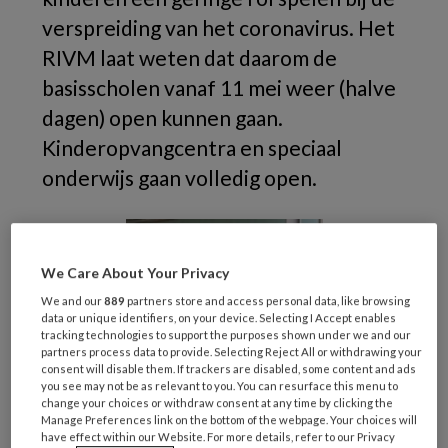
verspreiding van het coronavirus. Het
RIVM laat weten dat daarom de
basisscholen vanaf 11 mei weer (halve
dagen) open kunnen gaan.
Kinderopvangcentra en speciaal
onderwijs gaan volledig open.
We Care About Your Privacy
We and our
889
partners store and access personal data, like browsing
data or unique identifiers, on your device. Selecting I Accept enables
tracking technologies to support the purposes shown under we and our
partners process data to provide. Selecting Reject All or withdrawing your
consent will disable them. If trackers are disabled, some content and ads
you see may not be as relevant to you. You can resurface this menu to
change your choices or withdraw consent at any time by clicking the
Manage Preferences link on the bottom of the webpage. Your choices will
have effect within our Website. For more details, refer to our Privacy