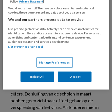
Policy.
Privacy Statement
Would you rather not? Then we only place essential and statistical
cookies, these do not record any data about you as a person
Kinderen blijken minder vaak ziek te worden
We and our partners process data to provide:
dan volwassenen, binnen de gezinnen die zijn
onderzocht. Ook wijzen de gegevens erop dat
Use precise geolocation data. Actively scan device characteristics for
identification. Store and/or access information on a device. Personalised
de kinderen die het virus hebben niet de
advertising and content, advertising and content measurement,
verspreiders zijn, maar zijn aangestoken door
audience research and services development.
List of Partners (vendors)
volwassenen. Er is weinig verspreiding tussen
kinderen onderling.
Manage Preferences
Van de ca. 28.000 vastgestelde besmettingen
in Nederland, zijn er iets meer dan 200
Reject All
I Accept
kinderen tussen de 0 en 12 jaar. Dat is minder
dan 1%. In andere landen zijn vergelijkbare
cijfers. De sluiting van de scholen in maart
hebben geen zichtbaar effect gehad op de
verspreiding van het virus. Als kinderen hierin