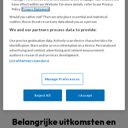
have effect within our Website. For more details, refer to our Privacy
rondom het kind en het gezin, dat is het
Policy.
Privacy Statement
gezamenlijke doel.
Would you rather not? Then we only place essential and statistical
cookies, these do not record any data about you as a person
Aanbevelingen
We and our partners process data to provide:
Use precise geolocation data. Actively scan device characteristics for
Het rapport schetst een kwalitatief beeld van
identification. Store and/or access information on a device. Personalised
advertising and content, advertising and content measurement,
ervaringen van professionals en
audience research and services development.
ervaringsdeskundigen over de acute mentale
List of Partners (vendors)
hulp voor jongeren. Zij zien de acute zorg voor
de jeugd als een professioneel en veerkrachtig
Manage Preferences
veld, volop in ontwikkeling. Wat het meest
opvalt is het versnipperde veld, waarin regels,
Reject All
I Accept
organisatie en financiering per regio en zelfs
gemeente verschillend zijn.
Belangrijke uitkomsten en