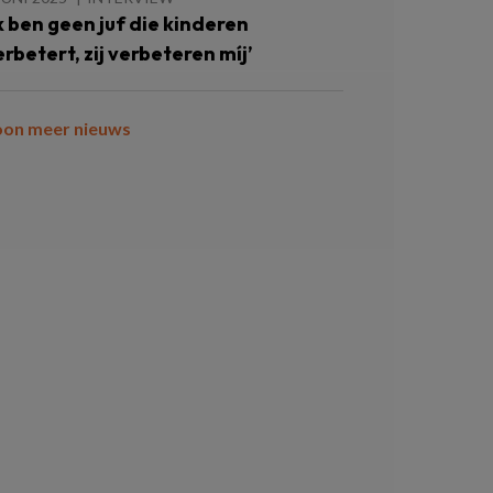
Ik ben geen juf die kinderen
erbetert, zij verbeteren míj’
oon meer nieuws