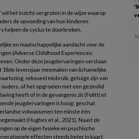
‘
wil het inzicht vergroten in de wijze waarop
v
uders de opvoeding van hun kinderen
s helpen de cyclus te doorbreken.
T
ijke en maatschappelijke aandacht voor de
ringen (Adverse Childhood Experiences;
 leven. Onder deze jeugdervaringen verstaan
t 18de levensjaar meemaken van lichamelijke
arlozing, seksueel misbruik, getuige zijn van
n ouders, of het opgroeien met een gezinslid
aving heeft of in de gevangenis zit (Felitti et
ijpende jeugdervaringen is hoog: geschat
derlandse volwassenen ten minste één
eegemaakt (Hughes et al., 2021). Naast de
ingen op de eigen fysieke en psychische
nerationele effecten steeds beter in kaart