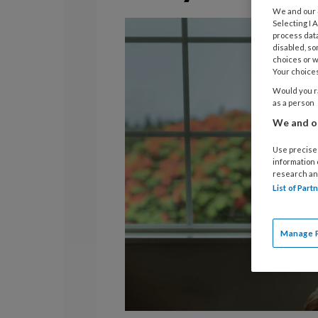
We and our
Selecting I
process data
disabled, so
choices or w
Your choices
Would you ra
as a person
We and ou
Use precise 
information
research an
List of Par
Manage 