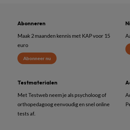
Abonneren
N
Maak 2 maanden kennis met KAP voor 15
A
euro
Abonneer nu
Testmaterialen
A
Met Testweb neem je als psycholoog of
A
orthopedagoog eenvoudig en snel online
P
tests af.