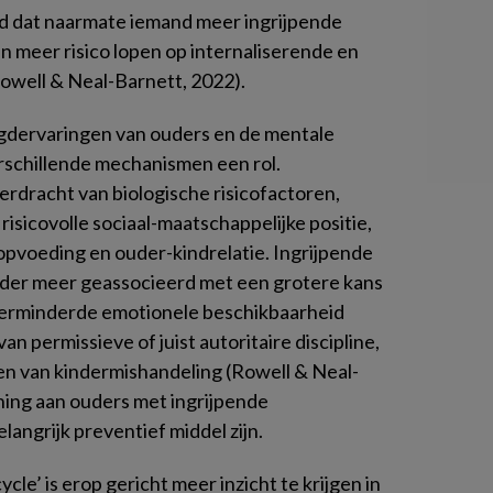
d dat naarmate iemand meer ingrijpende
n meer risico lopen op internaliserende en
owell & Neal-Barnett, 2022).
eugdervaringen van ouders en de mentale
rschillende mechanismen een rol.
erdracht van biologische risicofactoren,
risicovolle sociaal-maatschappelijke positie,
opvoeding en ouder-kindrelatie. Ingrijpende
nder meer geassocieerd met een grotere kans
verminderde emotionele beschikbaarheid
n permissieve of juist autoritaire discipline,
en van kindermishandeling (Rowell & Neal-
ing aan ouders met ingrijpende
angrijk preventief middel zijn.
le’ is erop gericht meer inzicht te krijgen in