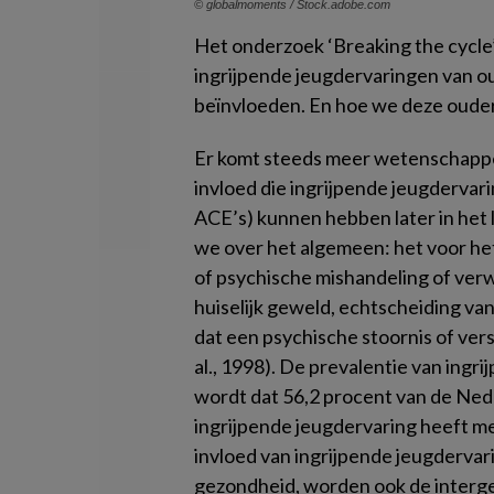
© globalmoments / Stock.adobe.com
Het onderzoek ‘Breaking the cycle’ 
ingrijpende jeugdervaringen van o
beïnvloeden. En hoe we deze ouder
Er komt steeds meer wetenschappel
invloed die ingrijpende jeugderva
ACE’s) kunnen hebben later in het
we over het algemeen: het voor he
of psychische mishandeling of verwa
huiselijk geweld, echtscheiding va
dat een psychische stoornis of versl
al., 1998). De prevalentie van ingr
wordt dat 56,2 procent van de Ne
ingrijpende jeugdervaring heeft m
invloed van ingrijpende jeugdervar
gezondheid, worden ook de interge