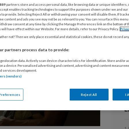
w
889
partners store and access personal data, like browsing data or unique identifiers, 
 Accept enables tracking technologies to support the purposes shown under we and our
 to provide. Selecting Reject All or withdrawing your consent will disable them. If track
me content and ads you see may not be as relevant to you. You can resurface this menu
17
ithdraw consent at any time by clicking the Manage Preferences link on the bottom of 
J
 will have effect within our Website. For more details, refer to our Privacy Policy.
Priva
e
ther not? Then we only place essential and statistical cookies, these do not record an
r partners process data to provide:
4 
O
geolocation data. Actively scan device characteristics for identification. Store and/or 
 on a device. Personalised advertising and content, advertising and content measurem
p
d services development.
r
tners (vendors)
29
Preferences
Reject All
I 
P
E
1 