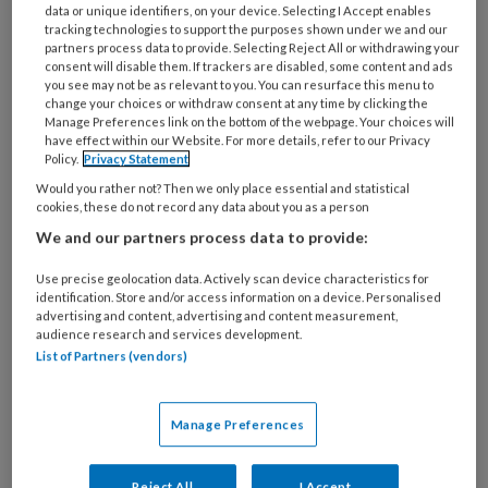
data or unique identifiers, on your device. Selecting I Accept enables
tracking technologies to support the purposes shown under we and our
partners process data to provide. Selecting Reject All or withdrawing your
consent will disable them. If trackers are disabled, some content and ads
you see may not be as relevant to you. You can resurface this menu to
change your choices or withdraw consent at any time by clicking the
Manage Preferences link on the bottom of the webpage. Your choices will
have effect within our Website. For more details, refer to our Privacy
Suïcide belangrijkste
Policy.
Privacy Statement
Would you rather not? Then we only place essential and statistical
doodsoorzaak jongeren en
cookies, these do not record any data about you as a person
jongvolwassenen
We and our partners process data to provide:
Vorige week meldde het CBS dat bij jongeren
Use precise geolocation data. Actively scan device characteristics for
identification. Store and/or access information on a device. Personalised
onder de 30 jaar zelfdoding de meest
advertising and content, advertising and content measurement,
voorkomende doodsoorzaak is. Vooral bij
audience research and services development.
List of Partners (vendors)
jongvolwassen mannen komt suïcide relatief vaak
voor. Van alle tieners die in 2022 overleden,
overleed 1 op de 5 aan zelfdoding. Ook bij
Manage Preferences
twintigers was zelfdoding de belangrijkste
doodsoorzaak. Bij deze groep ging het zelfs […]
Reject All
I Accept