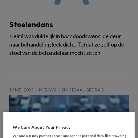
Stoelendans
Helmi was duidelijk in haar doodswens, de deur
naar behandeling leek dicht. Totdat ze zelf op de
stoel van de behandelaar mocht zitten.
16 MEI 2023
NIEUWS
SUÏCIDAAL GEDRAG
We Care About Your Privacy
We and our
889
partners store and access personal data, like browsing