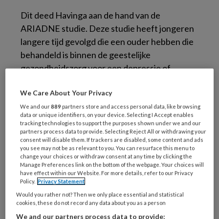
Dit deed Havinga aan de hand van de
ARIADNE studie. Deze studie heeft jongeren
langere tijd gevolgd die een ouder hebben die
behandeld is binnen de geestelijke
gezondheidszorg voor een depressie of
angststoornis.
We Care About Your Privacy
Hoog risico groepen
We and our
889
partners store and access personal data, like browsing
data or unique identifiers, on your device. Selecting I Accept enables
tracking technologies to support the purposes shown under we and our
partners process data to provide. Selecting Reject All or withdrawing your
Uit het onderzoek blijkt dat deze kinderen een
consent will disable them. If trackers are disabled, some content and ads
aanzienlijke kans hebben om zelf ook
you see may not be as relevant to you. You can resurface this menu to
change your choices or withdraw consent at any time by clicking the
soortgelijke problemen te krijgen. Op 20-jarige
Manage Preferences link on the bottom of the webpage. Your choices will
leeftijd bleek naar schatting 38 procent van
have effect within our Website. For more details, refer to our Privacy
Policy.
Privacy Statement
deze groep kinderen al problemen te hebben,
Would you rather not? Then we only place essential and statistical
en op 35-jarige leeftijd was dit opgelopen naar
cookies, these do not record any data about you as a person
65 procent. Vaak ontstaan de problemen
We and our partners process data to provide: