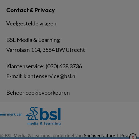
Contact & Privacy
Veelgestelde vragen
BSL Media & Learning
Varrolaan 114, 3584 BW Utrecht
Klantenservice: (030) 638 3736
E-mail:
klantenservice@bsl.nl
Beheer cookievoorkeuren
© BSL Media & Learning, onderdeel van
|
Springer Nature
Privacy
X