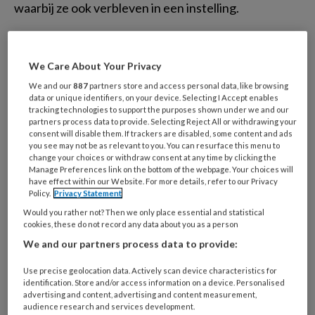
waarbij ze ook verbleven in een instelling.
Artikel | Eerst
We Care About Your Privacy
begrijpen, dan
We and our
887
partners store and access personal data, like browsing
data or unique identifiers, on your device. Selecting I Accept enables
(be)handelen
tracking technologies to support the purposes shown under we and our
partners process data to provide. Selecting Reject All or withdrawing your
consent will disable them. If trackers are disabled, some content and ads
you see may not be as relevant to you. You can resurface this menu to
Jeugdhulpverlening is vaak symptoomgericht en
change your choices or withdraw consent at any time by clicking the
kijkt te weinig naar factoren die problemen
Manage Preferences link on the bottom of the webpage. Your choices will
have effect within our Website. For more details, refer to our Privacy
veroorzaken en in stand houden. Een pleidooi om
Policy.
Privacy Statement
ieder hulptraject te beginnen met een verklarende
Would you rather not? Then we only place essential and statistical
analyse. Plus: een praktisch schema om het
cookies, these do not record any data about you as a person
professionals makkelijker te maken.
We and our partners process data to provide:
Use precise geolocation data. Actively scan device characteristics for
identification. Store and/or access information on a device. Personalised
Proefschrift |
advertising and content, advertising and content measurement,
audience research and services development.