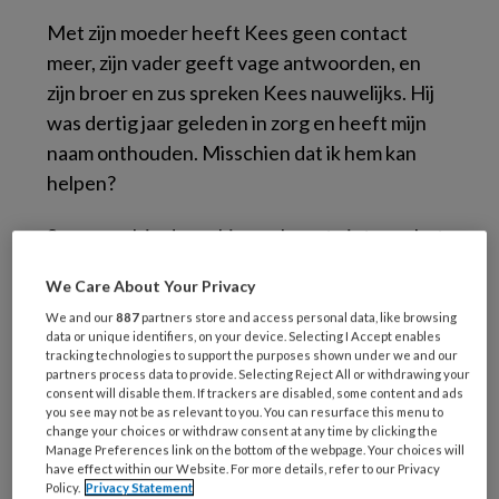
Met zijn moeder heeft Kees geen contact
meer, zijn vader geeft vage antwoorden, en
zijn broer en zus spreken Kees nauwelijks. Hij
was dertig jaar geleden in zorg en heeft mijn
naam onthouden. Misschien dat ik hem kan
helpen?
Speurwerk in de archieven levert niets op; het
dossier is ver- nietigd. Diep in de krochten van
We Care About Your Privacy
mijn geheugen koppel ik zijn naam aan een
We and our
887
partners store and access personal data, like browsing
angstig jongetje van acht jaar. Als
data or unique identifiers, on your device. Selecting I Accept enables
behandelteam had- den we destijds erg met
tracking technologies to support the purposes shown under we and our
partners process data to provide. Selecting Reject All or withdrawing your
hem te doen. Hij werd aangemeld omdat hij zijn
consent will disable them. If trackers are disabled, some content and ads
moeder geen seconde uit het oog verloor. Ze
you see may not be as relevant to you. You can resurface this menu to
change your choices or withdraw consent at any time by clicking the
vond dat niet normaal en werd er gek van;
Manage Preferences link on the bottom of the webpage. Your choices will
have effect within our Website. For more details, refer to our Privacy
Kees moest ermee stoppen.
Policy.
Privacy Statement