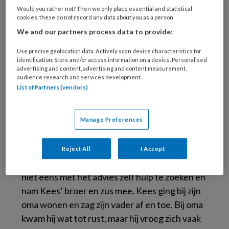
Would you rather not? Then we only place essential and statistical
We leerden dat Kees niet abnor- maal was,
cookies, these do not record any data about you as a person
maar zijn moeder. Ze had af en toe last van
We and our partners process data to provide:
wanen en in een vlaag van
Use precise geolocation data. Actively scan device characteristics for
verstandsverbijstering had ze hem proberen
identification. Store and/or access information on a device. Personalised
te ver- moorden. Geen wonder dat Kees haar
advertising and content, advertising and content measurement,
audience research and services development.
steeds in de gaten hield. Maar veel
List of Partners (vendors)
volwassenen om Kees heen vonden dat hij
overdreef; zijn moeder had toch sorry gezegd?
Manage Preferences
Als behandelteam begrepen we Kees.
Kees vertelt dat na de gesprekken bij ons zijn
Reject All
I Accept
moeder uit zijn leven verdween. Ze was het
niet eens met het advies zelf hulp te zoeken en
nam Kees’ broer en zus mee. Kees ging bij zijn
oma wonen en zag zijn vader af en toe. Bij oma
kwam hij wat tot rust, maar hij vroeg zich vaak