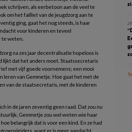
z
oek schrijven, als eerbetoon aan de veel te
 om het failliet van de jeugdzorg aan te
ventig ging, gaat het nog steeds, is haar
28
“
andacht voor kinderen en teveel
E
 te weten.
g
org na zes jaar decentralisatie hopeloos is
z
lijkt dat het anders moet. Staatssecretaris
ief met vijf goede voornemens; een mooi
T
n leren van Gemmetje. Hoe gaat het met de
n van de staatsecretaris, met de kinderen
h in de jaren zeventig geen raad. Dat zou nu
Natuurlijk, Gemmetje zou wel weten wie haar
oe belangrijk dat is voor een kind. En ze had
 groepsleiders, want er is meer aandacht