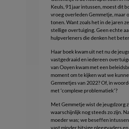
Keuls, 91 jaar intussen, moest dit b
vroeg overleden Gemmetje, maar ook
tonen. Want zoals het in de jaren ze
stellige overtuiging. Geen echte a
hulpverleners die denken het beter
Haar boek kwam uit net nu de jeugdz
vastgedraaid en iedereen overtuigd 
van Ooyen kwam met een beleidsbr
moment om te kijken wat we kunne
Gemmetjes van 2022? Of, in woorde
met ‘complexe problematiek’?
Met Gemmetje wist de jeugdzorg zic
waarschijnlijk nog steeds zo zijn. 
moeder was; we beseffen intussen h
vast minder hitsige pleegvaders en