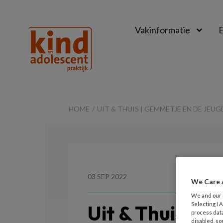
Vakinformatie
E
Kind
&
HOME
UIT & THUIS | GEMMETJE EN DE JEU
Adolescent
Praktijk
03 SEP 2022
We Care 
We and our
Selecting I
Uit & Thuis | 
process data
disabled, so