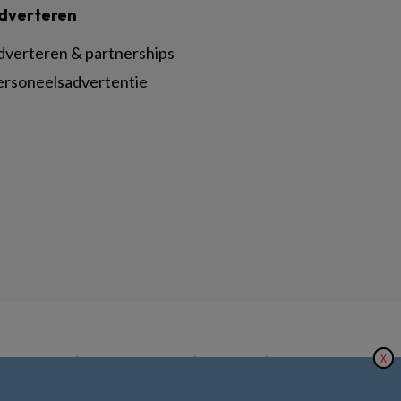
dverteren
dverteren & partnerships
ersoneelsadvertentie
X
|
|
|
inger Nature
Privacy Statement
Disclaimer
Voorwaarden