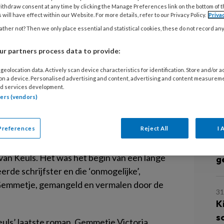
T
ithdraw consent at any time by clicking the Manage Preferences link on the bottom of 
z
 will have effect within our Website. For more details, refer to our Privacy Policy.
Priva
ther not? Then we only place essential and statistical cookies, these do not record an
oofdpersoon in een roman van Yvonne Keuls,
3 
r partners process data to provide:
gen? Niet veel beter, vermoedelijk.
C
geolocation data. Actively scan device characteristics for identification. Store and/or 
s
at mocht niet van de jeugdzorg. Ik heb in
 on a device. Personalised advertising and content, advertising and content measurem
d services development.
. Daar ben ik weggestuurd of weggelopen.
tners (vendors)
stuk of acht, met pleegvaders die niet van
9 
g ik dan de schuld van… Onhandelbaar, dat
A
Preferences
Reject All
I 
de Gemmetje zich in 1973 in het pas geopende
o
aar woorden kracht bij te zetten, smeet ze
w
van Keuls. Het was het begin van een lange
g
de schrijfster en die ‘onmogelijke’,
Gemmetje, gemangeld en vermalen door de
31
K
s
uls’ laatste roman,
Gemmetje Victoria
.