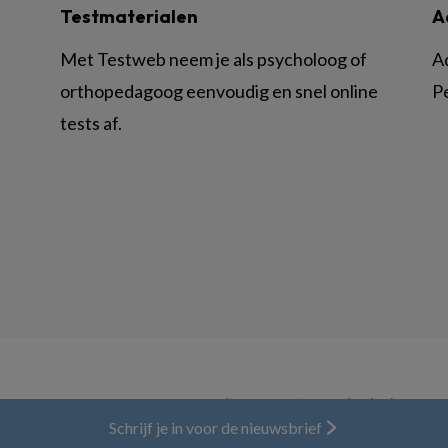
Testmaterialen
A
Met Testweb neem je als psycholoog of
A
orthopedagoog eenvoudig en snel online
P
tests af.
© BSL Media & Learning, onderdeel van
Spr
Schrijf je in voor de nieuwsbrief