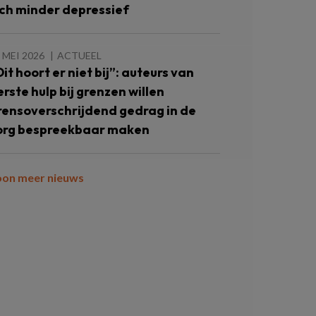
ich minder depressief
 MEI 2026
ACTUEEL
Dit hoort er niet bij”: auteurs van
erste hulp bij grenzen willen
rensoverschrijdend gedrag in de
org bespreekbaar maken
oon meer nieuws