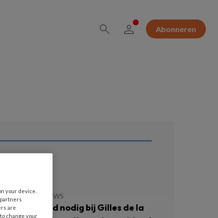
Abonneren
ees ook
on your device.
JULI 2026
NIEUWS
 partners
llen niet altijd nodig bij Gilles de la
ers are
 to change your