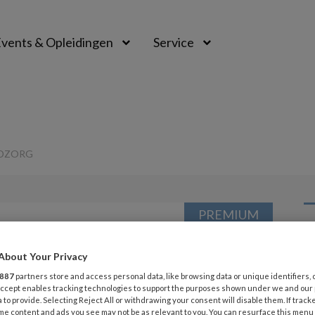
vents & Opleidingen
Service
GDZORG
PREMIUM
L
Opslaan
Reacties
Delen
0
About Your Privacy
887
partners store and access personal data, like browsing data or unique identifiers, 
6 
 Accept enables tracking technologies to support the purposes shown under we and our
Gemmetje en de
Pi
 to provide. Selecting Reject All or withdrawing your consent will disable them. If track
me content and ads you see may not be as relevant to you. You can resurface this menu