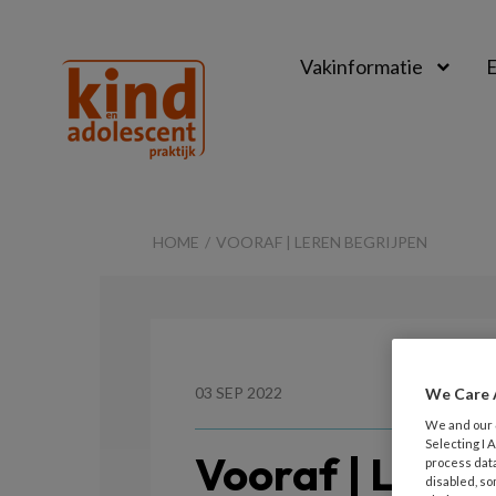
Vakinformatie
E
Kind
&
HOME
VOORAF | LEREN BEGRIJPEN
Adolescent
Praktijk
03 SEP 2022
We Care 
We and our
Selecting I
Vooraf | Leren
process data
disabled, so