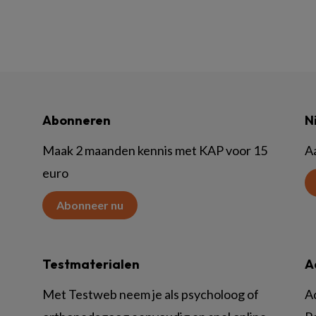
Abonneren
N
Maak 2 maanden kennis met KAP voor 15
A
euro
Abonneer nu
Testmaterialen
A
Met Testweb neem je als psycholoog of
A