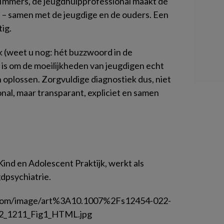
Immers, de jeugdhulpprofessional maakt de
nd – samen met de jeugdige en de ouders. Een
tig.
k (weet u nog: hét
buzzwoord
in de
t is om de moeilijkheden van jeugdigen echt
 oplossen. Zorgvuldige diagnostiek dus, niet
onal, maar transparant, expliciet en samen
ind en Adolescent Praktijk, werkt als
gdpsychiatrie.