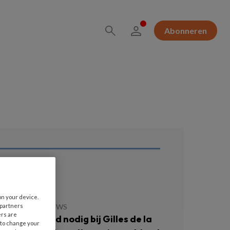
Abonneren
ees ook
on your device.
 partners
JULI 2026
NIEUWS
ers are
llen niet altijd nodig bij Gilles de la
 to change your