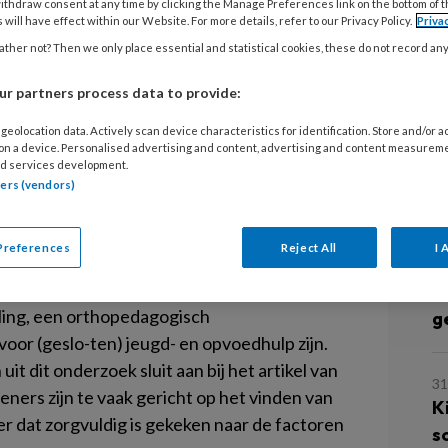
T
ithdraw consent at any time by clicking the Manage Preferences link on the bottom of 
 will have effect within our Website. For more details, refer to our Privacy Policy.
Priva
z
andelijk onderzoek Ketenbreed
ther not? Then we only place essential and statistical cookies, these do not record an
rin we samen met een heel aantal
r partners process data to provide:
jecten in kaart hebben gebracht van
3 
C
eugdhulp kregen, waarbij ze ook
geolocation data. Actively scan device characteristics for identification. Store and/or 
s
 on a device. Personalised advertising and content, advertising and content measurem
d services development.
tners (vendors)
jk onderzoek Ketenbreed Leren af, een
9 
n heel aantal jeugdhulppartners de
A
Preferences
Reject All
I 
racht van jeugdigen die een vorm van
o
rbleven in een instelling. Dat kon
w
ling, een orthopedagogisch
g
voor (geslo-ten) jeugd- en opvoedhulp zijn.
it dit onderzoek sluit aan bij het artikel van
31
eners zijn te vaak gericht op het vinden van
K
r dat zorgvuldig is gekeken naar de factoren
s