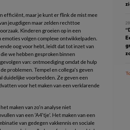
z
 efficiënt, maar je kunt er flink de mist mee
van jeugdigen maar zelden rechttoe
28
“
 oorzaak. Kinderen groeien op in een
E
n emoties volgen complexe ontwikkelpaden.
g
ende oog voor hebt, leidt dat tot inzet van
z
en die we hebben gesproken binnen
 gevolgen van: ontmoediging omdat de hulp
n de problemen. Tempel en collega’s geven
T
al duidelijke voorbeelden. Ze geven een
ndvatten voor het maken van een verklarende
t het maken van zo’n analyse niet
ullen van een ‘A4’tje’. Het maken van een
mbinatie van gedegen vakkennis en sociale