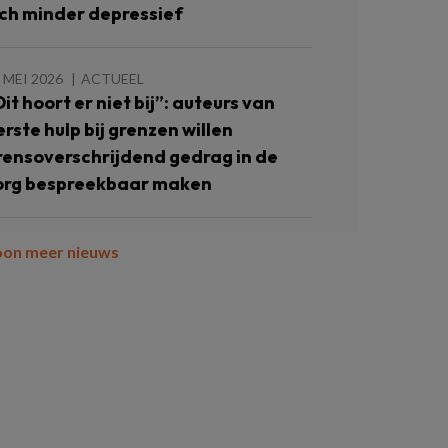
ich minder depressief
 MEI 2026
ACTUEEL
Dit hoort er niet bij”: auteurs van
erste hulp bij grenzen willen
rensoverschrijdend gedrag in de
org bespreekbaar maken
oon meer nieuws