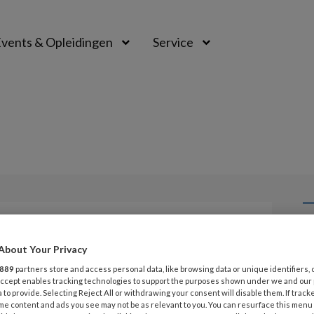
vents & Opleidingen
Service
L
Opslaan
Reacties
Delen
0
About Your Privacy
889
partners store and access personal data, like browsing data or unique identifiers, 
 Accept enables tracking technologies to support the purposes shown under we and our
6 
 begrijpen
 to provide. Selecting Reject All or withdrawing your consent will disable them. If track
Pi
me content and ads you see may not be as relevant to you. You can resurface this menu