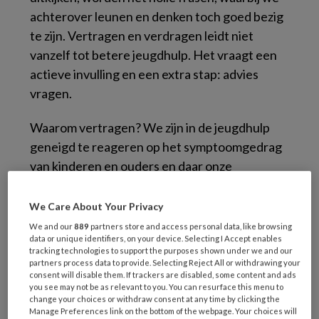
achterover leunen en denken toch goed bezig
te zijn. Vertragen en verdragen leidt niet
vanzelf tot betere jeugdhulp. Het vraagt een
actieve invulling en een extra stap: advies
vragen.
Waarom vertragen? We zijn in de jeugdhulp
geneigd te reageren op het symptoomgedrag
van kinderen en ouders en daar onze
behandeling op te richten. In het analyseren
van onderliggende verklaringen voor
We Care About Your Privacy
problemen of lastig gedrag – en zorgen dat de
We and our
889
partners store and access personal data, like browsing
data or unique identifiers, on your device. Selecting I Accept enables
hulp daarop aansluit – zijn we nog niet goed
tracking technologies to support the purposes shown under we and our
genoeg (Tempel & Vissenberg, 2018; Spijk-de
partners process data to provide. Selecting Reject All or withdrawing your
consent will disable them. If trackers are disabled, some content and ads
Jonge et al., 2022).
you see may not be as relevant to you. You can resurface this menu to
change your choices or withdraw consent at any time by clicking the
Manage Preferences link on the bottom of the webpage. Your choices will
Een voorbeeld. Wanneer een kind thuis