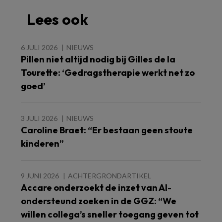
Lees ook
6 JULI 2026
NIEUWS
Pillen niet altijd nodig bij Gilles de la
Tourette: ‘Gedragstherapie werkt net zo
goed’
3 JULI 2026
NIEUWS
Caroline Braet: “Er bestaan geen stoute
kinderen”
9 JUNI 2026
ACHTERGRONDARTIKEL
Accare onderzoekt de inzet van AI-
ondersteund zoeken in de GGZ: “We
willen collega’s sneller toegang geven tot