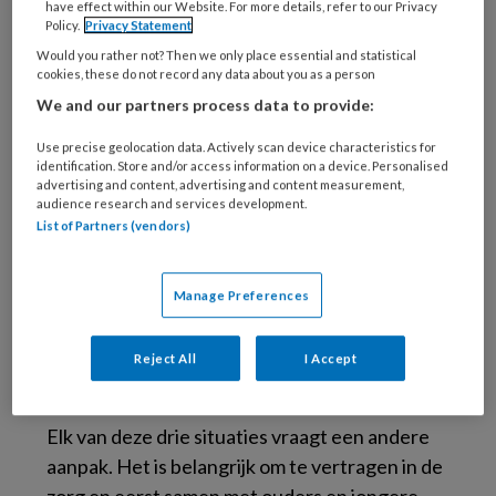
have effect within our Website. For more details, refer to our Privacy
geslagen wordt, kunnen verschillende
Policy.
Privacy Statement
verklarende factoren spelen: 1) Ouders
Would you rather not? Then we only place essential and statistical
cookies, these do not record any data about you as a person
hebben schulden en ervaren zoveel stress
We and our partners process data to provide:
over huisuitzetting dat ze weinig
‘hersenruimte’ meer hebben om adequaat om
Use precise geolocation data. Actively scan device characteristics for
identification. Store and/or access information on a device. Personalised
te gaan met ‘gewoon lastig gedrag’ van hun
advertising and content, advertising and content measurement,
kind. 2) Een kind met een sterk temperament
audience research and services development.
List of Partners (vendors)
en opstandig gedrag is zo vaak in verzet dat
ouders uit machteloosheid gaan slaan. Of 3)
Ouders zijn zelf geslagen in hun jeugd en slaan
Manage Preferences
tijdens conflicten hun kind, omdat ze moeite
hebben zichzelf te reguleren en dit het gedrag
Reject All
I Accept
is dat ze kennen.
Elk van deze drie situaties vraagt een andere
aanpak. Het is belangrijk om te vertragen in de