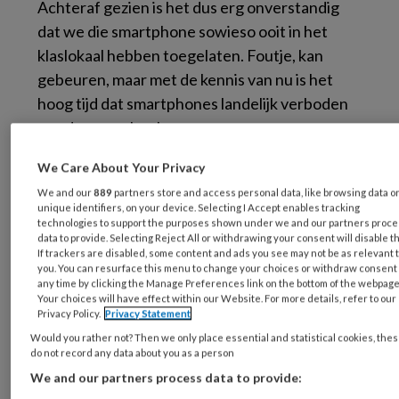
Achteraf gezien is het dus erg onverstandig
dat we die smartphone sowieso ooit in het
klaslokaal hebben toegelaten. Foutje, kan
gebeuren, maar met de kennis van nu is het
hoog tijd dat smartphones landelijk verboden
worden op school.
Hooked
We Care About Your Privacy
We and our
889
partners store and access personal data, like browsing data o
unique identifiers, on your device. Selecting I Accept enables tracking
technologies to support the purposes shown under we and our partners proc
De lijst met argumenten vóór zo’n
data to provide. Selecting Reject All or withdrawing your consent will disable t
smartphoneverbod is lang, maar laat ik
If trackers are disabled, some content and ads you see may not be as relevant 
you. You can resurface this menu to change your choices or withdraw consent 
beginnen met de meest voor de hand liggende.
any time by clicking the Manage Preferences link on the bottom of the webpage
Ook door steeds meer onderzoekers is
Your choices will have effect within our Website. For more details, refer to our
Privacy Policy.
Privacy Statement
ondertussen aangetoond wat iedereen
Would you rather not? Then we only place essential and statistical cookies, the
intuïtief allang aanvoelt: doordat smartphones
do not record any data about you as a person
zo erg afleiden, leren leerlingen die er een bij
We and our partners process data to provide:
zich dragen minder. Er is zelfs sprake van een