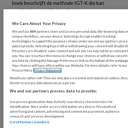
boek beschrijft de methode IGT-K die kan
worden ingezet bij chronisch
getraumatiseerde kinderen bij wie niet direct
We Care About Your Privacy
met traumaverwerking kan worden begonnen,
We and our
889
partners store and access personal data, like browsing data o
maar bij wie de aandacht eerst uit naar
unique identifiers, on your device. Selecting I Accept enables tracking
onderlinge relaties moet. Bij deze kinderen is
technologies to support the purposes shown under we and our partners proc
data to provide. Selecting Reject All or withdrawing your consent will disable t
vaak sprake van sterke vermijding, ontregeling
If trackers are disabled, some content and ads you see may not be as relevant 
en problemen in het (pleeg)gezin. De
you. You can resurface this menu to change your choices or withdraw consent 
any time by clicking the Manage Preferences link on the bottom of the webpage
behandeling richt zich op PTSS-symptomen,
Your choices will have effect within our Website. For more details, refer to our
Privacy Policy.
Privacy Statement
gehechtheidsproblemen, gedragsproblemen
Would you rather not? Then we only place essential and statistical cookies, the
en problemen in de emotieregulatie.
do not record any data about you as a person
We and our partners process data to provide:
Drie fases in de behandeling worden
beschreven. In de eerste leert de
Use precise geolocation data. Actively scan device characteristics for
identification. Store and/or access information on a device. Personalised
gezinstherapeut ouders/opvoeders
advertising and content, advertising and content measurement, audience
integratieve opvoedingstechnieken (aan de
research and services development.
List of Partners (vendors)
hand van het in 2021 verschenen boekje