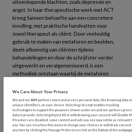
uiteenlopende klachten, zoals depressie en
angst. In haar therapeutische werk met ACT
kreeg Samsen behoefte aan een concretere
invulling, met praktische handvatten voor
zowel therapeut als cliënt. Door veelvuldig
gebruik te maken van metaforen en beelden,
deels afkomstig van cliënten tijdens
behandelingen en door de schrijfster verder
uitgewerkt en veralgemeniseerd, is een
methodiek ontstaan waarbij de metaforen
leidend zijn bij het begrijpen van klachten van
cliënten. Deze symboolfiguren (Uil, Boom,
We Care About Your Privacy
Hart, Olifant, Kat en Ik) zijn niet alleen
We and our
889
partners store and access personal data, like browsing data o
onderdeel van de behandeling, maar ook van
unique identifiers, on your device. Selecting I Accept enables tracking
technologies to support the purposes shown under we and our partners proc
de procesdiagnostiek en het behandelplan.
data to provide. Selecting Reject All or withdrawing your consent will disable t
If trackers are disabled, some content and ads you see may not be as relevant 
Een cliënt kan bijvoorbeeld vastlopen op de
you. You can resurface this menu to change your choices or withdraw consent 
rotonde, stilstaan bij de halte, zich te veel laten
any time by clicking the Manage Preferences link on the bottom of the webpage