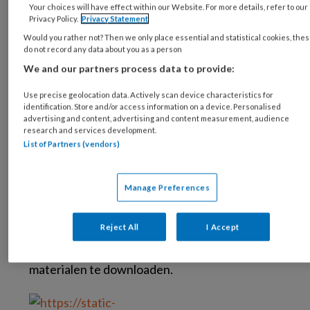
Your choices will have effect within our Website. For more details, refer to our
leiden door zijn uil, een te actieve kat hebben
Privacy Policy.
Privacy Statement
of een tekort aan olifantvaardigheden.
Would you rather not? Then we only place essential and statistical cookies, the
do not record any data about you as a person
Voor behandelaren die al bekend zijn met het
We and our partners process data to provide:
ACT4life model, die bijvoorbeeld enige
Use precise geolocation data. Actively scan device characteristics for
scholing hebben gehad in het model of er
identification. Store and/or access information on a device. Personalised
ervaring mee hebben opgedaan in de
advertising and content, advertising and content measurement, audience
research and services development.
behandelkamer, is het een uitgebreid
List of Partners (vendors)
naslagwerk voor de toepassing van de zes
symboolfiguren. Er staat duidelijk omschreven
Manage Preferences
hoe te handelen, wanneer de behandeling
stagneert, er worden adviezen gegeven voor
Reject All
I Accept
procesdiagnostiek, maar ook via een website
die is gekoppeld aan het boek zijn veel
materialen te downloaden.