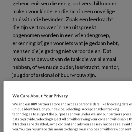
gebeurtenissen die een groot verschil kunnen
maken voor kinderen die zich in een onveilige
thuissituatie bevinden. Zoals een leerkracht
die zijn vertrouwen in hen uitspreekt,
opgenomen worden in een vriendengroep,
erkenning krijgen voor iets wat je gedaan hebt,
mensen die je gedrag niet veroordelen. Dat
maakt ons bewust van de taak die we allemaal
hebben, of we nu de ouder, leerkracht, mentor,
jeugdprofessional of buurvrouw zijn.
Een mooi voorbeeld is het verhaal van Kevin,
We Care About Your Privacy
dat laat zien hoe voetbal zorgde voor afleiding
en het ontwikkelen van zijn talenten. Zijn
We and our
889
partners store and access personal data, like browsing data o
unique identifiers, on your device. Selecting I Accept enables tracking
natuurkundeleraar, bij wie de deur altijd
technologies to support the purposes shown under we and our partners proc
data to provide. Selecting Reject All or withdrawing your consent will disable t
openstond, zorgde ervoor dat Kevin zich altijd
If trackers are disabled, some content and ads you see may not be as relevant 
welkom voelde door te zeggen: ‘Ga even
you. You can resurface this menu to change your choices or withdraw consent 