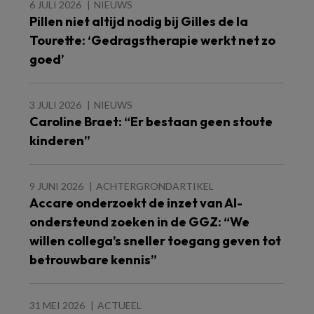
6 JULI 2026
NIEUWS
Pillen niet altijd nodig bij Gilles de la
Tourette: ‘Gedragstherapie werkt net zo
goed’
3 JULI 2026
NIEUWS
Caroline Braet: “Er bestaan geen stoute
kinderen”
9 JUNI 2026
ACHTERGRONDARTIKEL
Accare onderzoekt de inzet van AI-
ondersteund zoeken in de GGZ: “We
willen collega’s sneller toegang geven tot
betrouwbare kennis”
31 MEI 2026
ACTUEEL