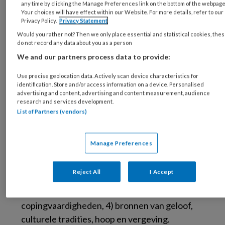
any time by clicking the Manage Preferences link on the bottom of the webpage
zitten, dan kom ik zo bij je.’ Andere
Your choices will have effect within our Website. For more details, refer to our
leerkrachten droegen bij door Kevin de keuze
Privacy Policy.
Privacy Statement
te geven op een rustige plek met de lesstof
Would you rather not? Then we only place essential and statistical cookies, the
do not record any data about you as a person
aan de slag te gaan.
We and our partners process data to provide:
Use precise geolocation data. Actively scan device characteristics for
identification. Store and/or access information on a device. Personalised
advertising and content, advertising and content measurement, audience
research and services development.
List of Partners (vendors)
Het laatste hoofdstuk beschrijft de vier pijlers
Manage Preferences
van veerkracht: 1) sociale steun, vooral
relaties met ondersteunende volwassenen, 2)
Reject All
I Accept
een gevoel van controle en geloof in eigen
kunnen, 3) zelfregulatie- en
copingvaardigheden, 4) bronnen van geloof,
culturele tradities, hoop en vergeving.