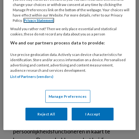
change your choices or withdraw consent at any time by clicking the
beperkingen op het gebied van het zelf
Manage Preferences link on the bottom of the webpage. Your choices will
(identiteit, zelfsturing) en in contact met de
have effect within our Website. For more details, refer to our Privacy
Policy.
Privacy Statement
ander (empathie, intimiteit). Het is een grote
Would you rather not? Then we only place essential and statistical
verschuiving: van een model dat hoofdzakelijk
cookies, these do not record any data about you as a person
gebaseerd is op gedragskenmerken naar een
We and our partners process data to provide:
model dat meer de onderliggende
Use precise geolocation data. Actively scan device characteristics for
kwetsbaarheid in kaart probeert te brengen.
identification. Store and/or access information on a device. Personalised
Daarnaast is het een dimensioneel model
advertising and content, advertising and content measurement,
audience research and services development.
waarin (alle) mensen vallen op een schaal van
List of Partners (vendors)
gezond tot zeer ernstig beperkt; er is dus een
ernstmaat toegevoegd.
Manage Preferences
Er was onderzoek nodig om het model echt te
kunnen gaan gebruiken. We zijn begonnen met
Reject All
I Accept
het ontwikkelen van instrumenten om het
persoonlijkheidsfunctioneren in kaart te