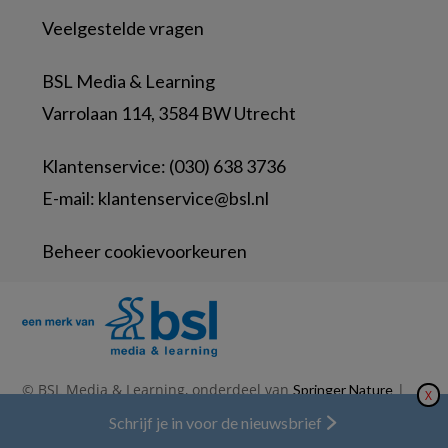
Veelgestelde vragen
BSL Media & Learning
Varrolaan 114, 3584 BW Utrecht
Klantenservice: (030) 638 3736
E-mail:
klantenservice@bsl.nl
Beheer cookievoorkeuren
© BSL Media & Learning, onderdeel van
|
Springer Nature
X
|
|
Privacy Statement
Disclaimer
Voorwaarden
Schrijf je in voor de nieuwsbrief