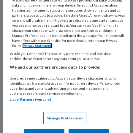
We and our
887
partners store and access personal data, like browsing
kinderen met psychiatrische aandoeningen
data or unique identifiers, on your device. Selecting I Accept enables
tracking technologies to support the purposes shown under we and our
vergeleken met kinderen uit de algemene
partners process data to provide. Selecting Reject All or withdrawing your
populatie’, vertelt projectleider Jet Muskens.
consent will disable them. If trackers are disabled, some content and ads
you see may not be as relevant to you. You can resurface this menu to
change your choices or withdraw consent at any time by clicking the
‘En dat terwijl onderzoek naar
Manage Preferences link on the bottom of the webpage. Your choices will
have effect within our Website. For more details, refer to our Privacy
leefstijlinterventies bij kinderen met een
Policy.
Privacy Statement
psychische aandoening ontbreekt’ vervolgt ze.
Would you rather not? Then we only place essential and statistical
‘Er zijn op dit moment dus geen richtlijnen,
cookies, these do not record any data about you as a person
We and our partners process data to provide:
behandelprogramma’s of uitgeruste
behandelcentra waar kinderen met psychische
Use precise geolocation data. Actively scan device characteristics for
problemen en een ongezonde leefstijl een
identification. Store and/or access information on a device. Personalised
advertising and content, advertising and content measurement,
goede behandeling kunnen krijgen.
audience research and services development.
List of Partners (vendors)
Multimodaal
leefstijlinterventie-
Manage Preferences
programma voor deze