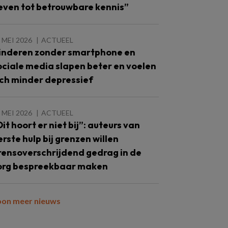
even tot betrouwbare kennis”
 MEI 2026
ACTUEEL
inderen zonder smartphone en
ociale media slapen beter en voelen
ich minder depressief
 MEI 2026
ACTUEEL
Dit hoort er niet bij”: auteurs van
erste hulp bij grenzen willen
rensoverschrijdend gedrag in de
org bespreekbaar maken
oon meer nieuws