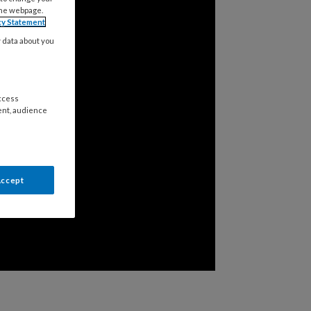
the webpage.
cy Statement
y data about you
access
ent, audience
Accept