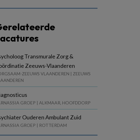
erelateerde
acatures
sycholoog Transmurale Zorg &
oördinatie Zeeuws-Vlaanderen
ORGSAAM-ZEEUWS VLAANDEREN | ZEEUWS
LAANDEREN
iagnosticus
ARNASSIA GROEP | ALKMAAR, HOOFDDORP
sychiater Ouderen Ambulant Zuid
ARNASSIA GROEP | ROTTERDAM