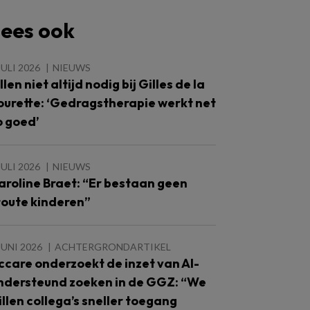
ees ook
JULI 2026
NIEUWS
llen niet altijd nodig bij Gilles de la
ourette: ‘Gedragstherapie werkt net
o goed’
JULI 2026
NIEUWS
aroline Braet: “Er bestaan geen
toute kinderen”
JUNI 2026
ACHTERGRONDARTIKEL
ccare onderzoekt de inzet van AI-
ndersteund zoeken in de GGZ: “We
illen collega’s sneller toegang