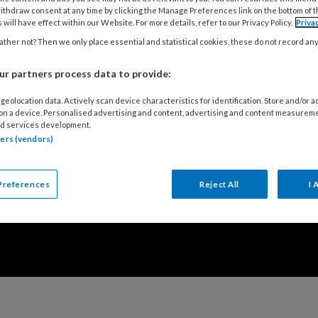
ithdraw consent at any time by clicking the Manage Preferences link on the bottom of 
 will have effect within our Website. For more details, refer to our Privacy Policy.
Priva
ther not? Then we only place essential and statistical cookies, these do not record an
r partners process data to provide:
geolocation data. Actively scan device characteristics for identification. Store and/or 
 on a device. Personalised advertising and content, advertising and content measurem
d services development.
tners (vendors)
Preferences
Reject All
I 