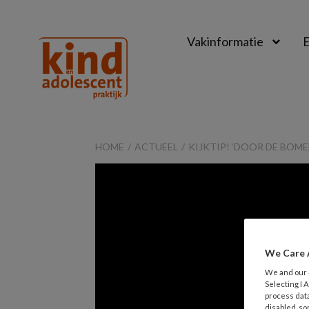
Vakinformatie
E
Kind
&
HOME
ACTUEEL
KIJKTIP! ‘DOOR DE BOME
Adolescent
Praktijk
We Care 
We and our
Selecting I
process data
disabled, so