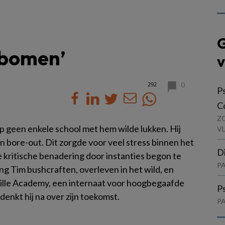
G
e bomen’
v
292
0
P
C
Z
op geen enkele school met hem wilde lukken. Hij
V
n bore-out. Dit zorgde voor veel stress binnen het
D
 kritische benadering door instanties begon te
P
ing Tim bushcraften, overleven in het wild, en
ille Academy, een internaat voor hoogbegaafde
P
 denkt hij na over zijn toekomst.
P