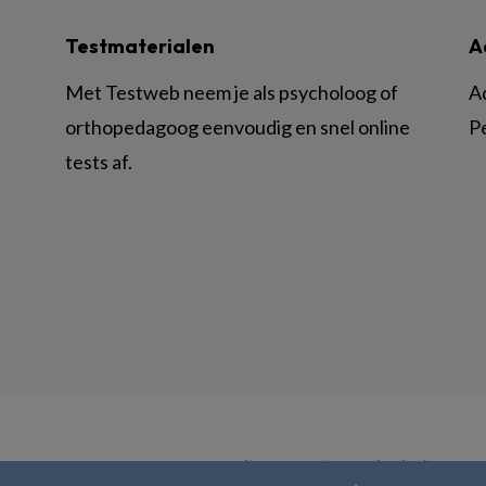
Testmaterialen
A
Met Testweb neem je als psycholoog of
A
orthopedagoog eenvoudig en snel online
P
tests af.
© BSL Media & Learning, onderdeel van
Spr