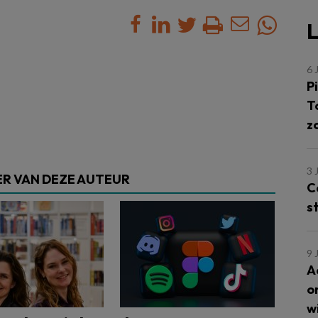
L
6 
Pi
T
z
3 
R VAN DEZE AUTEUR
C
s
9 
A
o
w