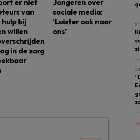
oort er niet
Jongeren over
g
auteurs van
sociale media:
 hulp bij
‘Luister ook naar
31
n willen
ons’
K
verschrijden
s
z
ag in de zorg
eekbaar
n
28
“
E
g
z
T