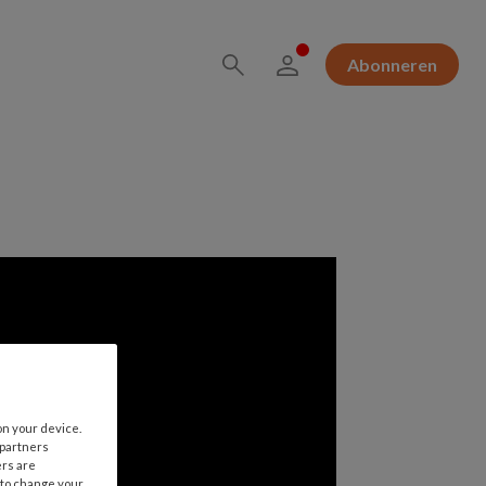
Abonneren
on your device.
 partners
ers are
 to change your