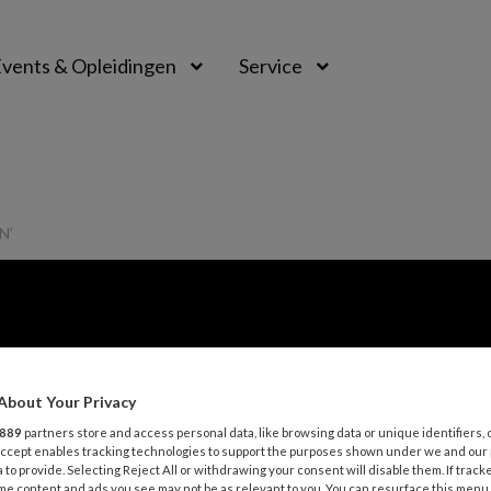
vents & Opleidingen
Service
N’
About Your Privacy
889
partners store and access personal data, like browsing data or unique identifiers, 
 Accept enables tracking technologies to support the purposes shown under we and our
 to provide. Selecting Reject All or withdrawing your consent will disable them. If track
me content and ads you see may not be as relevant to you. You can resurface this menu