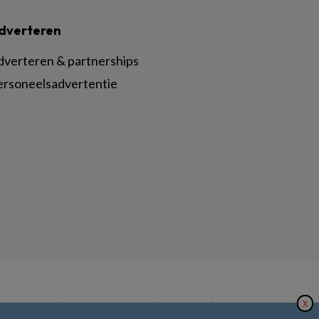
dverteren
dverteren & partnerships
ersoneelsadvertentie
X
|
|
|
inger Nature
Privacy Statement
Disclaimer
Voorwaarden