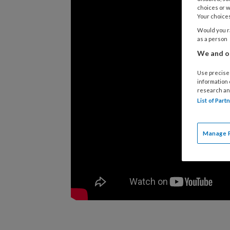
choices or w
Your choices
Would you ra
as a person
We and ou
Use precise 
information
research an
List of Par
Manage 