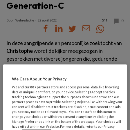
Generation-C
Door
Webredactie
-
22 april 2022
511
0
In deze aangrijpende en persoonlijke zoektocht van
Christophe
wordt de kijker meegezogen in
gesprekken met diverse jongeren die, gedurende
de pandemie, steeds minder zingeving in het leven
ervaren.
We Care About Your Privacy
Het vertrouwen en het zicht op een mooie
We and our
887
partners store and access personal data, like browsing
data or unique identifiers, on your device. Selecting I Accept enables
toekomst werd hen ontnomen zonder dat zij daar
tracking technologies to support the purposes shown under we and our
partners process data to provide. Selecting Reject All or withdrawing your
invloed op hadden. Door de maatregelen van de
consent will disable them. If trackers are disabled, some content and ads
overheid werden er steeds vaker en steeds grotere
you see may not be as relevant to you. You can resurface this menu to
change your choices or withdraw consent at any time by clicking the
obstakels opgeworpen. Het leven stond op pauze
Manage Preferences link on the bottom of the webpage. Your choices will
en in de samenleving heerste er een hoop angst en
have effect within our Website. For more details, refer to our Privacy