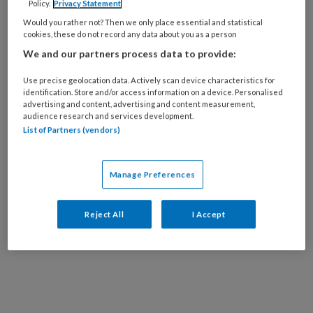
Policy.
Privacy Statement
onzekerheid.
Would you rather not? Then we only place essential and statistical
cookies, these do not record any data about you as a person
Ook na achttien maanden (het moment van deze
We and our partners process data to provide:
documentaire) was er nog altijd geen licht aan het
Use precise geolocation data. Actively scan device characteristics for
einde van de tunnel. De vele beloftes brachten
identification. Store and/or access information on a device. Personalised
maar mondjesmaat verandering in de situatie.
advertising and content, advertising and content measurement,
audience research and services development.
List of Partners (vendors)
In deze aangrijpende documentaire geven jongeren
een beeld van de impact van de maatregelen op hun
leven. Er vinden gesprekken plaats met docenten
Manage Preferences
en onderzoekers over de toekomst voor deze
jongeren. Is er nog hoop of is de schade al geleden?
Reject All
I Accept
BEKIJK HIER DE FILM!