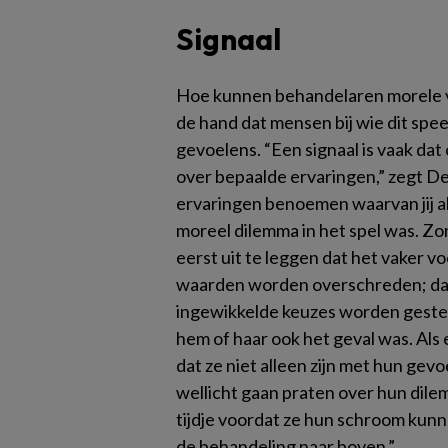
Signaal
Hoe kunnen behandelaren morele v
de hand dat mensen bij wie dit speel
gevoelens. “Een signaal is vaak da
over bepaalde ervaringen,” zegt De
ervaringen benoemen waarvan jij a
moreel dilemma in het spel was. Z
eerst uit te leggen dat het vaker vo
waarden worden overschreden; dat
ingewikkelde keuzes worden gesteld.
hem of haar ook het geval was. Als 
dat ze niet alleen zijn met hun ge
wellicht gaan praten over hun dil
tijdje voordat ze hun schroom ku
de behandeling naar boven.”