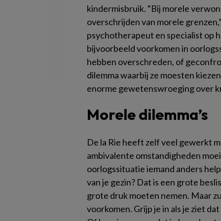
kindermisbruik. “Bij morele verwo
overschrijden van morele grenzen,” 
psychotherapeut en specialist op 
bijvoorbeeld voorkomen in oorlogs
hebben overschreden, of geconfro
dilemma waarbij ze moesten kiezen
enorme gewetenswroeging over kri
Morele dilemma’s
De la Rie heeft zelf veel gewerkt m
ambivalente omstandigheden moeili
oorlogssituatie iemand anders helpen
van je gezin? Dat is een grote besl
grote druk moeten nemen. Maar zul
voorkomen. Grijp je in als je ziet d