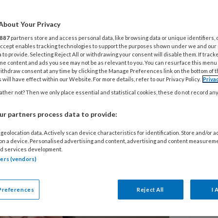
an morele
G
About Your Privacy
M
887
partners store and access personal data, like browsing data or unique identifiers, 
P
 Accept enables tracking technologies to support the purposes shown under we and our
 to provide. Selecting Reject All or withdrawing your consent will disable them. If track
 onder de oppervlakte, maar de
me content and ads you see may not be as relevant to you. You can resurface this menu
A
jongeren is groot. Professionele
ithdraw consent at any time by clicking the Manage Preferences link on the bottom of 
 will have effect within our Website. For more details, refer to our Privacy Policy.
Priva
P
et hanteren van schaamte en
ther not? Then we only place essential and statistical cookies, these do not record an
 herstel van het zelfbeeld, zegt
r partners process data to provide:
 la Rie. ‘Je moet duidelijk maken dat
L
voelens.’
geolocation data. Actively scan device characteristics for identification. Store and/or 
 on a device. Personalised advertising and content, advertising and content measurem
d services development.
6 
tners (vendors)
Pi
T
z
Preferences
Reject All
I 