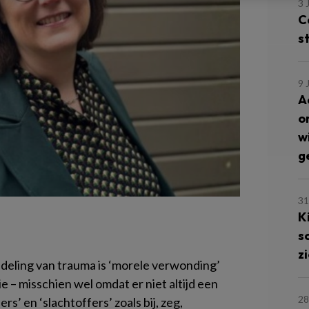
3 
C
s
9 
A
o
w
g
31
K
s
z
deling van trauma is ‘morele verwonding’
e – misschien wel omdat er niet altijd een
28
rs’ en ‘slachtoffers’ zoals bij, zeg,