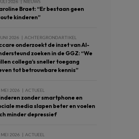
JULI 2026
NIEUWS
aroline Braet: “Er bestaan geen
toute kinderen”
JUNI 2026
ACHTERGRONDARTIKEL
ccare onderzoekt de inzet van AI-
ndersteund zoeken in de GGZ: “We
illen collega’s sneller toegang
even tot betrouwbare kennis”
 MEI 2026
ACTUEEL
inderen zonder smartphone en
ociale media slapen beter en voelen
ich minder depressief
 MEI 2026
ACTUEEL