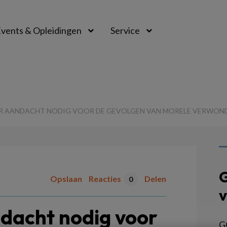
vents & Opleidingen
Service
EER AANDACHT NODIG VOOR DE GEVOLGEN VAN MORELE VERWON
G
Opslaan
Reacties
Delen
0
v
ndacht nodig voor
G