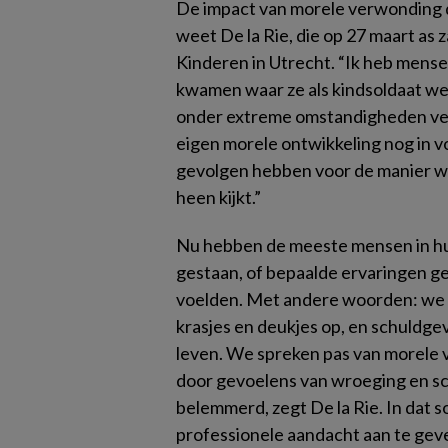
De impact van morele verwonding d
weet De la Rie, die op 27 maart as 
Kinderen in Utrecht. “Ik heb mens
kwamen waar ze als kindsoldaat w
onder extreme omstandigheden vers
eigen morele ontwikkeling nog in vo
gevolgen hebben voor de manier waa
heen kijkt.”
Nu hebben de meeste mensen in hu
gestaan, of bepaalde ervaringen ge
voelden. Met andere woorden: we lo
krasjes en deukjes op, en schuldge
leven. We spreken pas van morele 
door gevoelens van wroeging en sc
belemmerd, zegt De la Rie. In dat s
professionele aandacht aan te gev