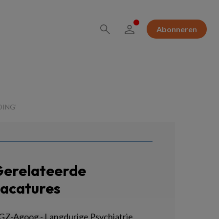
Abonneren
DING’
erelateerde
acatures
GZ-Agoog - Langdurige Psychiatrie