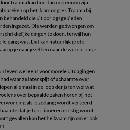
oor trauma kan hoe dan ook enorm zijn,
zal spreken op het Jaarcongres Trauma bij
en behandeld die uit oorlogsgebieden
erden ingezet. Die werden gedwongen om
chrikkelijke dingen te doen, terwijl hun
lle gang was. Dat kan natuurlijk grote
rop je naar jezelf en naar de wereld om je
n leven wel eens voor morele uitdagingen
had waar ze later spijt of schaamte over
pen allemaal in de loop der jaren wel wat
voelens over bepaalde zaken horen bij het
verwonding als je zodanig wordt verteerd
haamte dat je functioneren ernstig wordt
oort gevallen kan het heilzaam zijn om er ook
en.