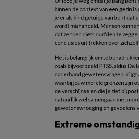
Of loop je weg omdat je bang bent d
binnen de context van een gezin is
je er als kind getuige van bent dat
wordt mishandeld. Mensen kunnen z
dat ze toen niets durfden te zegge
conclusies uit trekken over zichzelf
Het is belangrijk om te benadrukke
zoals bijvoorbeeld PTSS, aldus De la
naderhand gewetensvragen krijgt a
waarbij jouw morele grenzen zijn ov
de verschijnselen die je ziet bij p
natuurlijk wel samengaan met more
gewetenswroeging en gevoelens va
Extreme omstandi