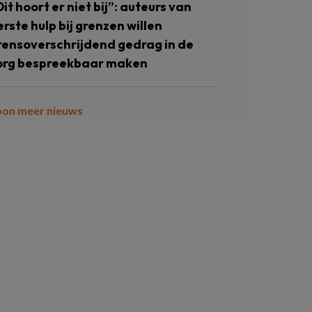
Dit hoort er niet bij”: auteurs van
erste hulp bij grenzen willen
rensoverschrijdend gedrag in de
org bespreekbaar maken
oon meer nieuws