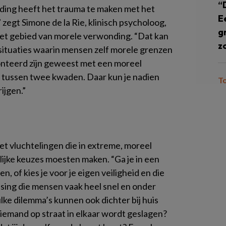
“
nding heeft het trauma te maken met het
E
zegt Simone de la Rie, klinisch psycholoog,
g
het gebied van morele verwonding. “Dat kan
z
situaties waarin mensen zelf morele grenzen
nteerd zijn geweest met een moreel
 tussen twee kwaden. Daar kun je nadien
T
jgen.”
et vluchtelingen die in extreme, moreel
jke keuzes moesten maken. “Ga je in een
, of kies je voor je eigen veiligheid en die
issing die mensen vaak heel snel en onder
ke dilemma’s kunnen ook dichter bij huis
at iemand op straat in elkaar wordt geslagen?