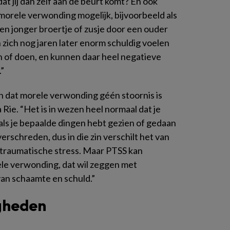
at jij dan zelf aan de beurt komt? En ook
 morele verwonding mogelijk, bijvoorbeeld als
 een jonger broertje of zusje door een ouder
ich nog jaren later enorm schuldig voelen
n of doen, en kunnen daar heel negatieve
.”
n dat morele verwonding géén stoornis is
 Rie. “Het is in wezen heel normaal dat je
ls je bepaalde dingen hebt gezien of gedaan
erschreden, dus in die zin verschilt het van
osttraumatische stress. Maar PTSS kan
le verwonding, dat wil zeggen met
n schaamte en schuld.”
gheden