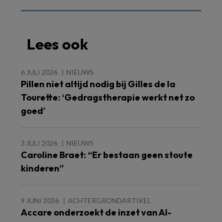
Lees ook
6 JULI 2026
NIEUWS
Pillen niet altijd nodig bij Gilles de la
Tourette: ‘Gedragstherapie werkt net zo
goed’
3 JULI 2026
NIEUWS
Caroline Braet: “Er bestaan geen stoute
kinderen”
9 JUNI 2026
ACHTERGRONDARTIKEL
Accare onderzoekt de inzet van AI-