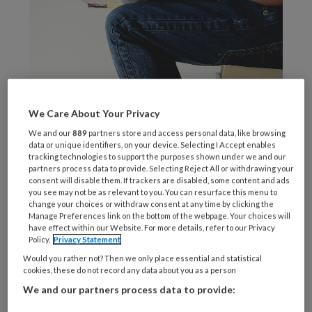
We Care About Your Privacy
We and our
889
partners store and access personal data, like browsing
data or unique identifiers, on your device. Selecting I Accept enables
tracking technologies to support the purposes shown under we and our
partners process data to provide. Selecting Reject All or withdrawing your
consent will disable them. If trackers are disabled, some content and ads
you see may not be as relevant to you. You can resurface this menu to
change your choices or withdraw consent at any time by clicking the
Manage Preferences link on the bottom of the webpage. Your choices will
have effect within our Website. For more details, refer to our Privacy
Foto door Gaelle Marcel
Policy.
Privacy Statement
Het is een feit: een leerling die beter in zijn vel
Would you rather not? Then we only place essential and statistical
cookies, these do not record any data about you as a person
zit, kan beter leren en functioneren. Op school
We and our partners process data to provide:
en daarbuiten. En om lekker in je vel te zitten