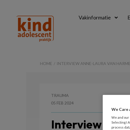
Vakinformatie
E
Kind
&
HOME
INTERVIEW ANNE-LAURA VAN HARMEL
Adolescent
Praktijk
TRAUMA
05 FEB 2024
We Care 
We and our
Interview Ann
Selecting I
process data