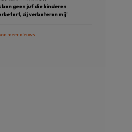
Ik ben geen juf die kinderen
erbetert, zij verbeteren míj’
oon meer nieuws