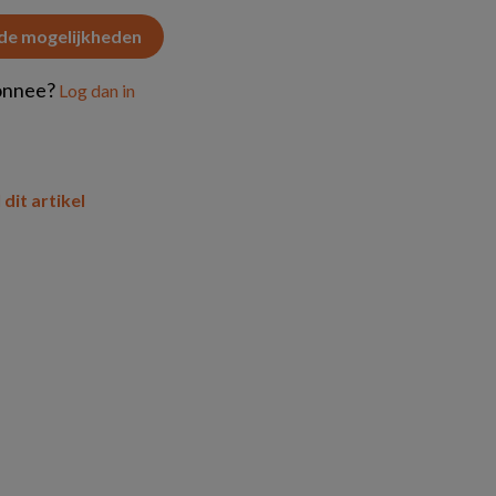
 de mogelijkheden
onnee?
Log dan in
 dit artikel