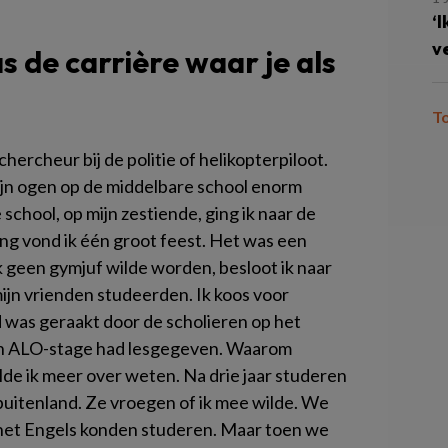
‘
v
s de carrière waar je als
T
hercheur bij de politie of helikopterpiloot.
jn ogen op de middelbare school enorm
school, op mijn zestiende, ging ik naar de
ng vond ik één groot feest. Het was een
 geen gymjuf wilde worden, besloot ik naar
ijn vrienden studeerden. Ik koos voor
 was geraakt door de scholieren op het
mijn ALO-stage had lesgegeven. Waarom
lde ik meer over weten. Na drie jaar studeren
buitenland. Ze vroegen of ik mee wilde. We
 het Engels konden studeren. Maar toen we