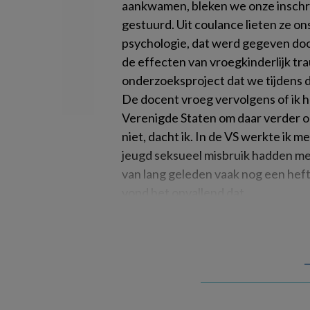
aankwamen, bleken we onze inschri
gestuurd. Uit coulance lieten ze on
psychologie, dat werd gegeven do
de effecten van vroegkinderlijk t
onderzoeksproject dat we tijdens d
De docent vroeg vervolgens of ik h
Verenigde Staten om daar verder o
niet, dacht ik. In de VS werkte ik
jeugd seksueel misbruik hadden me
van lang geleden vaak nog een heft
vond het opvallend dat