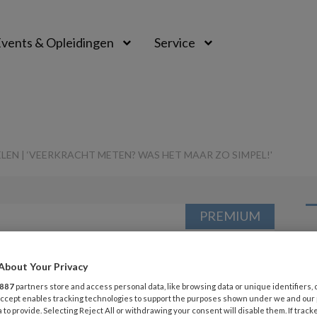
vents & Opleidingen
Service
EN | ‘VEERKRACHT METEN? WAS HET MAAR ZO SIMPEL!'
PREMIUM
L
Opslaan
Reacties
Delen
0
About Your Privacy
5 
887
partners store and access personal data, like browsing data or unique identifiers, 
e-Laura van
 Accept enables tracking technologies to support the purposes shown under we and our
G
 to provide. Selecting Reject All or withdrawing your consent will disable them. If track