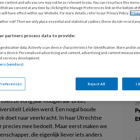
w
eerkracht meten?
me content and ads you see may not be as relevant to you. You can resurface this menu
ithdraw consent at any time by clicking the Manage Preferences link on the bottom of 
 will have effect within our Website. For more details, refer to our Privacy Policy.
Priva
o simpel!’
ther not? Then we only place essential and statistical cookies, these do not record an
17
J
r partners process data to provide:
e
geolocation data. Actively scan device characteristics for identification. Store and/or 
 jongeren met jeugdtraumatische
 on a device. Personalised advertising and content, advertising and content measurem
4 
d services development.
 antwoord op te geven, bewijst het
tners (vendors)
O
 van Harmelen, hoogleraar Brein, Veiligheid
p
digdheden kennen we wél.
r
Preferences
Reject All
I 
e titel van de inaugurele rede die prof. dr.
toen ze vorig jaar hoogleraar
Brein,
29
iversiteit Leiden werd. Een nogal boude
P
k doet naar veerkracht. In haar Utrechtse
E
er precies mee bedoelt. Maar eerst maken we
nschapper, die eigenlijk liever iets anders
1 