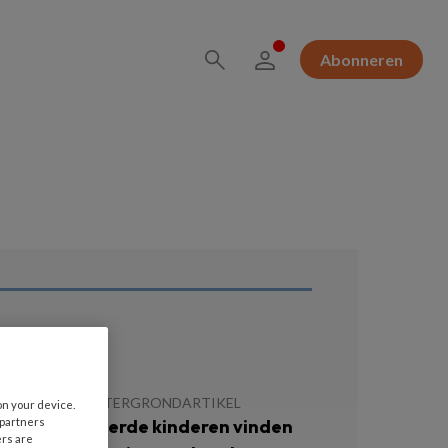
Abonneren
ees ook
MEI 2026
ACHTERGRONDARTIKEL
on your device.
 partners
etraumatiseerde kinderen vinden
ers are