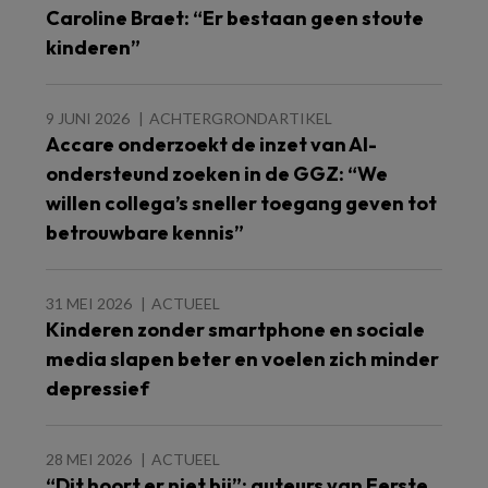
Caroline Braet: “Er bestaan geen stoute
kinderen”
9 JUNI 2026
ACHTERGRONDARTIKEL
Accare onderzoekt de inzet van AI-
ondersteund zoeken in de GGZ: “We
willen collega’s sneller toegang geven tot
betrouwbare kennis”
31 MEI 2026
ACTUEEL
Kinderen zonder smartphone en sociale
media slapen beter en voelen zich minder
depressief
28 MEI 2026
ACTUEEL
“Dit hoort er niet bij”: auteurs van Eerste