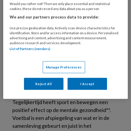
Would you rather not? Then we only place essential and statistical
de nasleep van de coronapandemie tot
cookies, these do not record any data about you as a person
prestatiedruk en sociale media – raken
We and our partners process data to provide:
iedereen. Niet voor niets is de verwachting dat
Use precise geolocation data. Actively scan device characteristics for
depressie in 2030 wereldwijd de meest
identification. Store and/or access information on a device. Personalised
voorkomende ziekte is*: een signaal dat
advertising and content, advertising and content measurement,
audience research and services development.
mentaal welzijn urgente aandacht verdient. Uit
List of Partners (vendors)
cijfers** blijkt dat één op de vijf Nederlandse
jongeren psychische klachten heeft.
Manage Preferences
Problemen die ook worden meegenomen het
sportpark op. Want wat jongeren thuis of
Reject All
I Accept
online ervaren, heeft direct invloed op hoe ze
zich voelen tijdens een training of wedstrijd.
Tegelijkertijd heeft sport en bewegen een
positief effect op de mentale gezondheid**.
Voetbal is een afspiegeling van wat er in de
samenleving gebeurt en juist in het