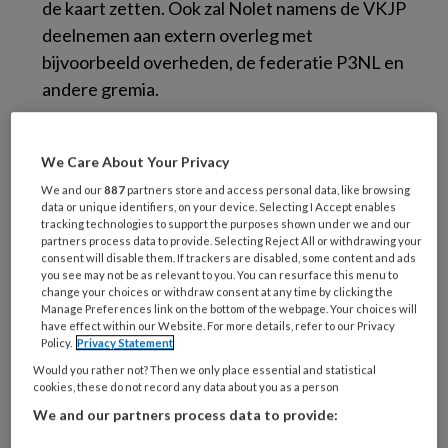
de kaart zetten. Ook zal Nolet namens de VKJP
deelnemen aan extern overleg met
bijvoorbeeld overheden, de federatie P3NL en
andere gremia.
Nolet is sinds februari 2014 directeur van de
We Care About Your Privacy
Nederlandse Vereniging voor Psychotherapie
(NVP), de zusterorganisatie waarmee de VKJP
We and our
887
partners store and access personal data, like browsing
data or unique identifiers, on your device. Selecting I Accept enables
haar Utrechtse kantoor deelt. Tijdens overleg
tracking technologies to support the purposes shown under we and our
partners process data to provide. Selecting Reject All or withdrawing your
over nauwere samenwerking tussen beide
consent will disable them. If trackers are disabled, some content and ads
verenigingen kwam de mogelijkheid ter sprake
you see may not be as relevant to you. You can resurface this menu to
change your choices or withdraw consent at any time by clicking the
om ook de VKJP bij te staan met directietaken.
Manage Preferences link on the bottom of the webpage. Your choices will
De VKJP staat voor het beschikbaar blijven
have effect within our Website. For more details, refer to our Privacy
Policy.
Privacy Statement
van psychotherapie voor kinderen.
Would you rather not? Then we only place essential and statistical
cookies, these do not record any data about you as a person
Inmiddels zijn er twee nieuwe bestuursleden
We and our partners process data to provide:
aangetrokken:
Dorine Everts
(specialist Infant