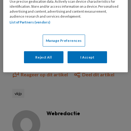
mental health en manager zorg bij Youz) en
Use precise geolocation data. Actively scan device characteristics for
identification. Store and/or access information on a device. Personalised
Marijke Feijtel
(psychotherapeut en
advertising and content, advertising and content measurement,
audience research and services development.
traumaspecialist in eigen praktijk en bij GGZ
List of Partners (vendors)
Westelijk Noord-Brabant). Zij hebben
inmiddels toegezegd het VKJP-bestuur te
zullen versterken.
Manage Preferences
Bron:
VKJP
Reject All
I Accept
Reageer op dit artikel
Deel dit artikel
vkjp
Webredactie