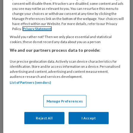
consent will disable them. If trackers are disabled, some content and ads
Aanbevelingen om stress
you see may not be as relevant to you. You can resurface this menu to
change your choices or withdraw consent at any time by clicking the
en prestatiedruk te
Manage Preferences link on the bottom of the webpage. Your choices will
have effect within our Website. For more details, refer to our Privacy
verminderen
Policy.
Privacy Statement
Would you rather not? Then we only place essential and statistical
cookies, these do not record any data about you as a person
Verlaag de focus op cijfers en normeringen
We and our partners process data to provide:
en de druk door schoolwerk
Herwaardering van onderwijsniveaus en
Use precise geolocation data. Actively scan device characteristics for
identification. Store and/or access information on a device. Personalised
vaardigheden
advertising and content, advertising and content measurement,
audience research and services development.
Professionalisering van mentorschap en
List of Partners (vendors)
pedagogische kennis leerkrachten
Investeer in mentaal kapitaal en een veilig
Manage Preferences
schoolklimaat
Bied (toekomst)perspectief
Reject All
I Accept
Versterk de samenwerking om een
doorgaande leerontwikkeling mogelijk te