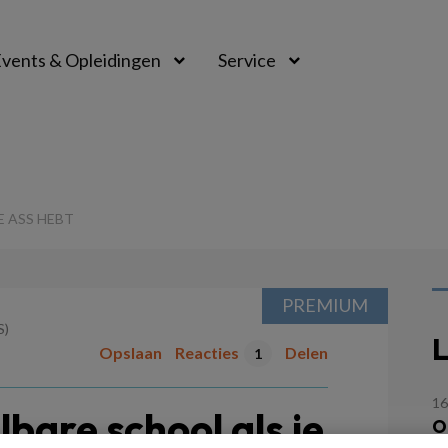
vents & Opleidingen
Service
E ASS HEBT
PREMIUM
S)
L
Opslaan
Reacties
Delen
1
16
bare school als je
O