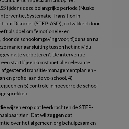
cht die zich speciaal richt op het
S tijdens deze belangrijke periode (Nuske
 interventie,
Systematic Transition in
ctrum Disorder
(STEP-ASD), ontwikkeld door
eft als doel om “emotionele- en
door de schoolomgeving voor, tijdens en na
ze manier aansluiting tussen het individu
geving te verbeteren”. De interventie
1) een startbijeenkomst met alle relevante
du afgestemd transitie-managementplan en -
lan en profiel aan de vo-school, 4)
gieën en 5) controle in hoeverre de school
ongesprekken.
die wijzen erop dat leerkrachten de STEP-
haalbaar zien. Dat wil zeggen dat
ntie over het algemeen erg behulpzaam en