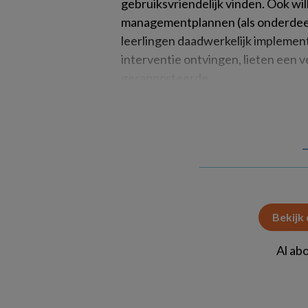
gebruiksvriendelijk vinden. Ook wil
managementplannen (als onderdeel
leerlingen daadwerkelijk implemen
interventie ontvingen, lieten een v
gerapporteerde
Bekijk
Al ab