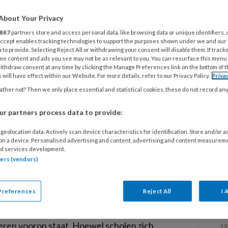
h
About Your Privacy
887
partners store and access personal data, like browsing data or unique identifiers, 
1
re school vormt een risico voor
 Accept enables tracking technologies to support the purposes shown under we and our
S
 to provide. Selecting Reject All or withdrawing your consent will disable them. If track
s op emotionele- en
me content and ads you see may not be as relevant to you. You can resurface this menu
a
ithdraw consent at any time by clicking the Manage Preferences link on the bottom of 
choolprestaties te verkleinen, is
d
 will have effect within our Website. For more details, refer to our Privacy Policy.
Priva
dig, leert onderzoek. Liefst ruim
ther not? Then we only place essential and statistical cookies, these do not record an
egint.
11
r partners process data to provide:
H
geolocation data. Actively scan device characteristics for identification. Store and/or 
d
 on a device. Personalised advertising and content, advertising and content measurem
d services development.
tners (vendors)
3 
V
soon is niet dezelfde als die in het artikel
Preferences
Reject All
I 
k
n steeds meer leerlingen met ASS regulier
peren voorop staat. Hoewel scholen zich
1