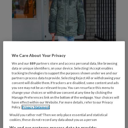
We Care About Your Privacy
We and our
889
partners store and access personal data, like browsing
data or unique identifiers, on your device. Selecting I Accept enables
tracking technologies to support the purposes shown under we and our
partners process data to provide. Selecting Reject All or withdrawing your
consent will disable them. If trackers are disabled, some content and ads
you see may not be as relevant to you. You can resurface this menu to
change your choices or withdraw consent at any time by clicking the
Foto: Aleid Denier van der Gon
Manage Preferences link on the bottom of the webpage. Your choices will
have effect within our Website. For more details, refer to our Privacy
Veel leerkrachten vinden het emotioneel
Policy.
Privacy Statement
belastend om te werken met leerlingen die
Would you rather not? Then we only place essential and statistical
door ingrijpende ervaringen zijn
cookies, these do not record any data about you as a person
getraumatiseerd. Ze voelen zich vaak
We and our partners process data to provide: