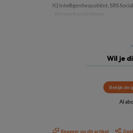
IQ Intelligentiequotiënt, SRS Soci
Kenmerken kinderen
Wil je d
Bekijk de 
Al ab
Reageer op dit artikel
Deel