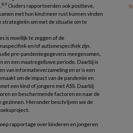
8,9
.
Ouders rapporteerden ook positieve,
T
 samen met hun kind meer rust kunnen vinden
strategieën om met de situatie om te
 is moeilijk te zeggen of de
specifiek en/of autismespecifiek zijn.
studie pre-pandemiegegevens meegenomen,
 en een maatregelluwe periode. Daarbij is
n van informatieverzameling en er is een
gemaakt om de impact van de pandemie en
met een kind of jongere met ASS. Daarbij
toren en beschermende factoren en naar de
e gezinnen. Hieronder beschrijven we de
zoeksproject.
ep rapportage over kinderen en jongeren