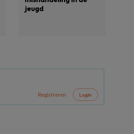
jeugd
Registreren
Login