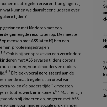
1
omen maatregelen ervaren, hoe gingen zij
S
en wat kunnen we daaruit concluderen over
a
uliere tijden?
d
op gezinnen met kinderen met een
verde gemengde resultaten op. De meeste
11
H
9 op mensen met ASS laten bij hen een
d
blemen, probleemgedrag en
1-4
.
Ook is bij hen sprake van een verminderd
 kinderen met ASS ervaren tijdens corona
3 
 hun kinderen, vooral moeders en ouders
V
5-7
jd.
Dit leek vooral gerelateerd aan de
k
hermende maatregelen, aan uitval van
xtra rollen die ouders tijdelijk moesten
1
4,7
gen situatie, werk en inkomen.
Maar er zijn
A
gevonden bij kinderen en jongeren met ASS.
 te zorgen voor minder sociale druk, minder