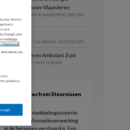
oördinatie Zeeuws-Vlaanderen
ORGSAAM-ZEEUWS VLAANDEREN | ZEEUWS
on your device.
LAANDEREN
 partners
ers are
iagnosticus
 to change your
the webpage.
ARNASSIA GROEP | ALKMAAR, HOOFDDORP
cy Statement
y data about you
sychiater Ouderen Ambulant Zuid
ARNASSIA GROEP | ROTTERDAM
access
ent, audience
Autisme Spectrum Stoornissen
(ASS)
Accept
ASS is een ontwikkelingsstoornis
waarbij de informatieverwerking
in de hersenen verstoord is. Een