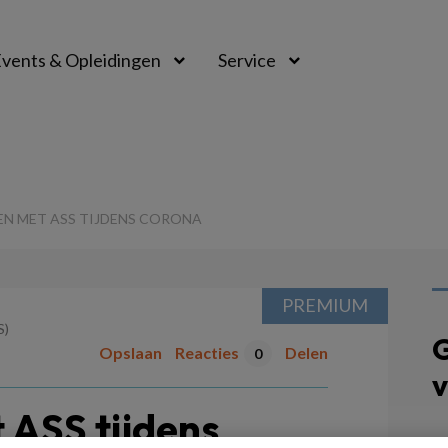
vents & Opleidingen
Service
N MET ASS TIJDENS CORONA
PREMIUM
S)
G
Opslaan
Reacties
Delen
0
v
 ASS tijdens
P