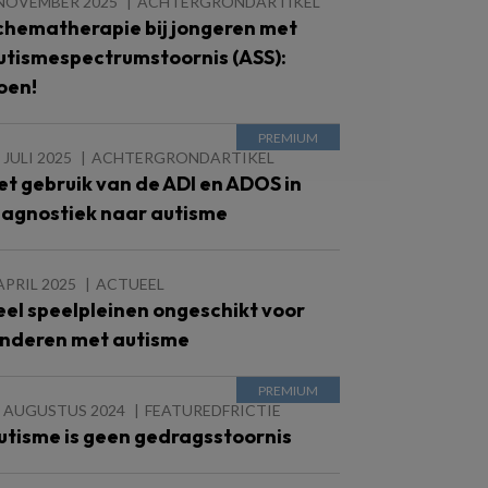
 NOVEMBER 2025
ACHTERGRONDARTIKEL
chematherapie bij jongeren met
utismespectrumstoornis (ASS):
oen!
 JULI 2025
ACHTERGRONDARTIKEL
et gebruik van de ADI en ADOS in
iagnostiek naar autisme
APRIL 2025
ACTUEEL
eel speelpleinen ongeschikt voor
inderen met autisme
5 AUGUSTUS 2024
FEATUREDFRICTIE
utisme is geen gedragsstoornis