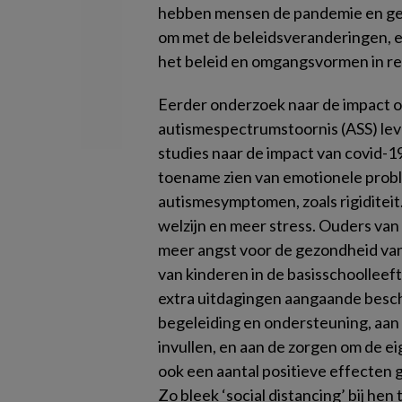
hebben mensen de pandemie en gen
om met de beleidsveranderingen, 
het beleid en omgangsvormen in reg
Eerder onderzoek naar de impact 
autismespectrumstoornis (ASS) le
studies naar de impact van covid-1
toename zien van emotionele pro
autismesymptomen, zoals rigiditeit
welzijn en meer stress. Ouders van
meer angst voor de gezondheid van
van kinderen in de basisschoolleefti
extra uitdagingen aangaande besc
begeleiding en ondersteuning, aan e
invullen, en aan de zorgen om de ei
ook een aantal positieve effecten 
Zo bleek ‘social distancing’ bij hen