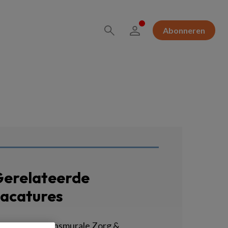
Abonneren
erelateerde
acatures
sycholoog Transmurale Zorg &