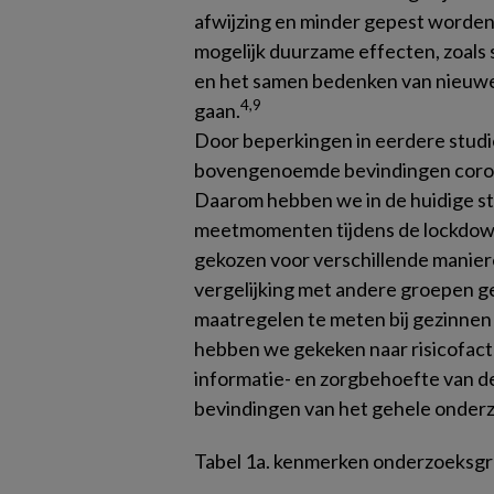
afwijzing en minder gepest worden
mogelijk duurzame effecten, zoals
en het samen bedenken van nieuwe 
4,9
gaan.
Door beperkingen in eerdere studies
bovengenoemde bevindingen corona
Daarom hebben we in de huidige 
meetmomenten tijdens de lockdown
gekozen voor verschillende maniere
vergelijking met andere groepen 
maatregelen te meten bij gezinnen 
hebben we gekeken naar risicofac
informatie- en zorgbehoefte van d
bevindingen van het gehele onder
Tabel 1a.
kenmerken onderzoeksgro