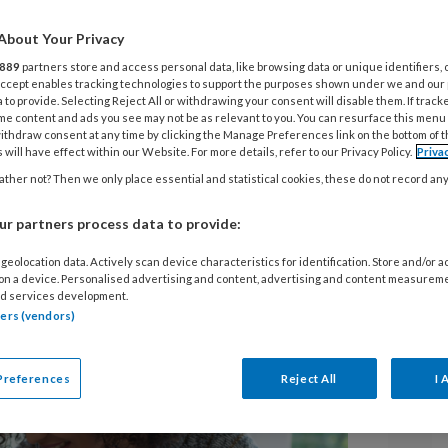
C
About Your Privacy
Z
889
partners store and access personal data, like browsing data or unique identifiers, 
V
nen in het
magazine van GZ Psychologie.
 Accept enables tracking technologies to support the purposes shown under we and our
 to provide. Selecting Reject All or withdrawing your consent will disable them. If track
demie op kinderen en jongeren met
D
me content and ads you see may not be as relevant to you. You can resurface this menu
(ASS) is vergelijkbaar met de impact
ithdraw consent at any time by clicking the Manage Preferences link on the bottom of 
P
 will have effect within our Website. For more details, refer to our Privacy Policy.
Priva
SS. Vooral ouders hebben de impact
ther not? Then we only place essential and statistical cookies, these do not record an
P
oek. Tijdige ondersteuning van ouders
P
r partners process data to provide:
eit van het gezin, concluderen de
geolocation data. Actively scan device characteristics for identification. Store and/or 
 on a device. Personalised advertising and content, advertising and content measurem
d services development.
tners (vendors)
Preferences
Reject All
I 