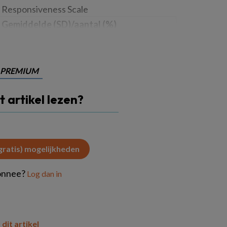
al Responsiveness Scale
Gemiddelde (SD)/aantal (%)
PREMIUM
it artikel lezen?
(gratis) mogelijkheden
onnee?
Log dan in
 dit artikel