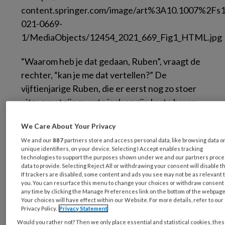
“Waarom heb je dat gedaan, Ruben”, vraagt de
rechter, “kan je me dat vertellen?” De
vijftienjarige Ruben, die er eerst nog zo stoer
uitzag met zijn zwarte jack en zijn korte haren,
wiebelt met zijn benen. Hij oogt plots
We Care About Your Privacy
zenuwachtig en onzeker, alsof hij in deze
We and our
887
partners store and access personal data, like browsing data o
formele entourage van de rechtbank zomaar
unique identifiers, on your device. Selecting I Accept enables tracking
van zijn voetstuk kan vallen. Hij kijkt naar zijn
technologies to support the purposes shown under we and our partners proc
data to provide. Selecting Reject All or withdrawing your consent will disable t
voeten en mompelt een onverstaanbaar
If trackers are disabled, some content and ads you see may not be as relevant 
antwoord. “Wat zeg je?” vraagt de rechter.
you. You can resurface this menu to change your choices or withdraw consent 
any time by clicking the Manage Preferences link on the bottom of the webpage
“Gewoon”, antwoordt Ruben. “Gewoon? Vind
Your choices will have effect within our Website. For more details, refer to our
je het gewoon om een oude vrouw te
Privacy Policy.
Privacy Statement
beroven?” Ruben schokschoudert en blijft het
Would you rather not? Then we only place essential and statistical cookies, the