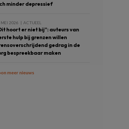
ich minder depressief
 MEI 2026
ACTUEEL
Dit hoort er niet bij”: auteurs van
erste hulp bij grenzen willen
rensoverschrijdend gedrag in de
org bespreekbaar maken
oon meer nieuws