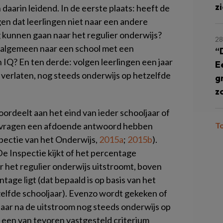
z
 daarin leidend. In de eerste plaats: heeft de
en dat leerlingen niet naar een andere
 kunnen gaan naar het regulier onderwijs?
28
t algemeen naar een school met een
“
n IQ? En ten derde: volgen leerlingen een jaar
E
n verlaten, nog steeds onderwijs op hetzelfde
g
z
ordeelt aan het eind van ieder schooljaar of
e vragen een afdoende antwoord hebben
T
pectie van het Onderwijs,
2015a
;
2015b
).
De Inspectie kijkt of het percentage
ar het regulier onderwijs uitstroomt, boven
age ligt (dat bepaald is op basis van het
zelfde schooljaar). Evenzo wordt gekeken of
jaar na de uitstroom nog steeds onderwijs op
n een van tevoren vastgesteld criterium