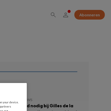
Abonneren
ees ook
JULI 2026
NIEUWS
on your device.
llen niet altijd nodig bij Gilles de la
 partners
ers are