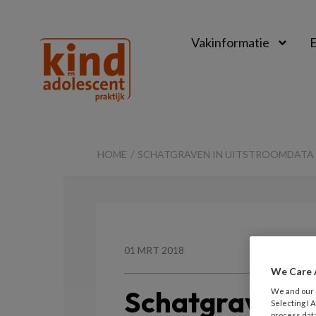
Vakinformatie
E
Kind
&
HOME
SCHATGRAVEN IN UITSTROOMDATA 
Adolescent
Praktijk
01 MRT 2018
We Care 
Schatgraven i
We and our
Selecting I
process data