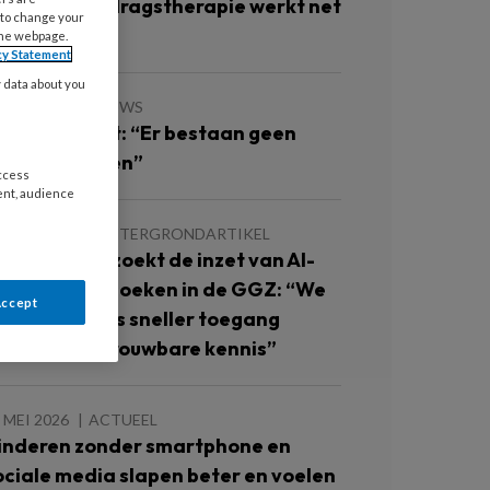
ourette: ‘Gedragstherapie werkt net
 to change your
o goed’
the webpage.
cy Statement
y data about you
JULI 2026
NIEUWS
aroline Braet: “Er bestaan geen
toute kinderen”
access
ent, audience
JUNI 2026
ACHTERGRONDARTIKEL
ccare onderzoekt de inzet van AI-
ndersteund zoeken in de GGZ: “We
Accept
illen collega’s sneller toegang
even tot betrouwbare kennis”
 MEI 2026
ACTUEEL
inderen zonder smartphone en
ociale media slapen beter en voelen