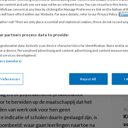
T
wijs
me content and ads you see may not be as relevant to you. You can resurface this menu
z
ithdraw consent at any time by clicking the Manage Preferences link on the bottom of 
 will have effect within our Website. For more details, refer to our Privacy Policy.
Priva
peciaal onderwijs brengen elk jaar in
ther not? Then we only place essential and statistical cookies, these do not record an
3 
ngen van schoolverlaters zijn. Zo
C
r partners process data to provide:
eerlingen naar een reguliere school
s
geolocation data. Actively scan device characteristics for identification. Store and/or 
s van leerling- en schoolfactoren ook
 on a device. Personalised advertising and content, advertising and content measurem
d services development.
tstroombeeld’ eruit gaat zien?
9 
tners (vendors)
A
bijdrage leveren aan de ontwikkeling van hun
o
e scholen en uiteraard ook voor speciale
Preferences
Reject All
I 
w
et een verstandelijke beperking en voor
g
rag en/of psychiatrische problematiek
or te bereiden op de maatschappij dat het
nden van werk ook voor hen geen
31
K
 indicatie of scholen daarin geslaagd zijn, is
s
roombeeld: waar gaan leerlingen naartoe na