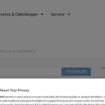
vents & Opleidingen
Service
SPECIAAL ONDERWIJS
PREMIUM
L
Opslaan
Reacties
Delen
0
About Your Privacy
6 
n uitstroomdata
889
partners store and access personal data, like browsing data or unique identifiers, 
Pi
 Accept enables tracking technologies to support the purposes shown under we and our
 to provide. Selecting Reject All or withdrawing your consent will disable them. If track