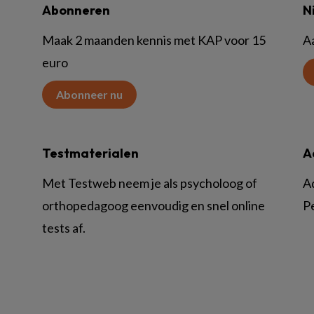
Abonneren
N
Maak 2 maanden kennis met KAP voor 15
A
euro
Abonneer nu
Testmaterialen
A
Met Testweb neem je als psycholoog of
A
orthopedagoog eenvoudig en snel online
P
tests af.