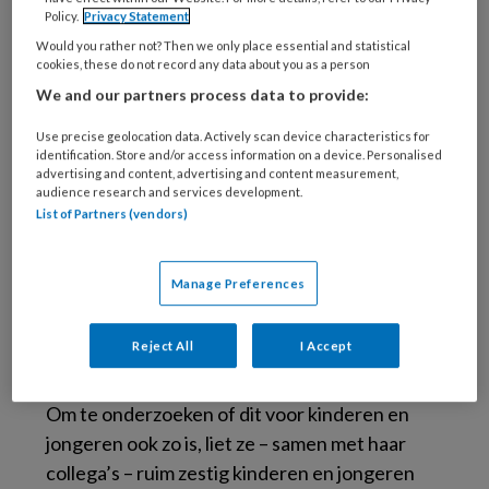
de held is in het verhaal. Daar wilde ze
Policy.
Privacy Statement
onderzoek naar doen. ‘Van educatieve
Would you rather not? Then we only place essential and statistical
cookies, these do not record any data about you as a person
programma’s weten we dat ze verrijkend
We and our partners process data to provide:
kunnen zijn voor kinderen en jongeren. Ook
van verhalen uit boeken steken ze iets op.
Use precise geolocation data. Actively scan device characteristics for
identification. Store and/or access information on a device. Personalised
Maar hoe zit het met verhalen in films? Uit
advertising and content, advertising and content measurement,
onderzoek onder volwassenen is al wel bekend
audience research and services development.
List of Partners (vendors)
dat films betekenisvol kunnen zijn. Ze kunnen
de mooie kanten van mensen laten zien. En
films kunnen soms tot nieuwe inzichten leiden.’
Manage Preferences
Inside Out
maakt emoties voor de kijker
Reject All
I Accept
superconcreet
Om te onderzoeken of dit voor kinderen en
jongeren ook zo is, liet ze – samen met haar
collega’s – ruim zestig kinderen en jongeren