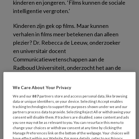
kinderen en jongeren. ‘Films kunnen de sociale
intelligentie vergroten.’
Kinderen zijn gek op films. Maar kunnen
verhalen in films meer betekenen dan alleen
plezier? Dr. Rebecca de Leeuw, onderzoeker
en universitair docent
Communicatiewetenschappen aan de
Radboud Universiteit, onderzocht het aan de
hand van de populaire animatiefilm
Inside Out
.
Het idee voor dit onderzoek kwam bij haar op
We Care About Your Privacy
door de gesprekken die ze met haar kinderen
We and our
887
partners store and access personal data, like browsing
had over de films die ze hadden gezien. Ze
data or unique identifiers, on your device. Selecting I Accept enables
tracking technologies to support the purposes shown under we and our
vond het opvallend hoe diepgaand deze
partners process data to provide. Selecting Reject All or withdrawing your
gesprekken waren. Ze gingen bijvoorbeeld
consent will disable them. If trackers are disabled, some content and ads
you see may not be as relevant to you. You can resurface this menu to
over de morele beweegredenen die een
change your choices or withdraw consent at any time by clicking the
Manage Preferences link on the bottom of the webpage. Your choices will
personage kan hebben, of over wie nu eigenlijk
have effect within our Website. For more details, refer to our Privacy