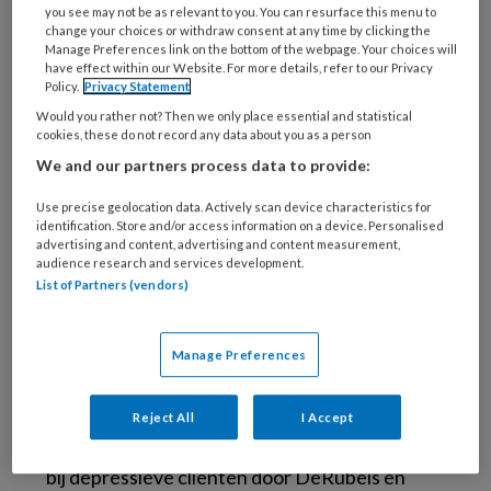
van volwassen cliënten met een depressie.
you see may not be as relevant to you. You can resurface this menu to
change your choices or withdraw consent at any time by clicking the
Zestig van hen werden behandeld door
Manage Preferences link on the bottom of the webpage. Your choices will
ervaren gedragstherapeuten, 41 door PhD-
have effect within our Website. For more details, refer to our Privacy
Policy.
Privacy Statement
studenten psychologie. Alle cliënten hadden
Would you rather not? Then we only place essential and statistical
een depressieve stoornis (DSM-IV),
cookies, these do not record any data about you as a person
vastgesteld met een gestructureerd klinisch
We and our partners process data to provide:
interview. Bovendien hadden ze allen een
Use precise geolocation data. Actively scan device characteristics for
ernstscore boven de klinische
cut-off
identification. Store and/or access information on a device. Personalised
(
Hamilton Rating Scale for Depression
– HDRS
advertising and content, advertising and content measurement,
audience research and services development.
> 20). De behandeling verliep volgens
List of Partners (vendors)
protocol, twintig zittingen in zestien weken.
Het onderzoek is geen nieuw opgezette
Manage Preferences
studie. Voor deze vraagstelling werden de
gegevens uit twee eerdere onderzoeken
Reject All
I Accept
samengevoegd. Het waren beide onderzoeken
bij depressieve cliënten door DeRubeis en