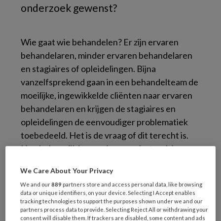
onderzoek gewenst?
Wie gaat wie behandelen? Er zijn ervaren
behandelaren, minder ervaren behandelaren
en stagiaires of opleidelingen. Bijna
vanzelfsprekend gaan in een behandelteam de
moeilijke, ingewikkelde cliënten naar ervaren
behandelaren en krijgen de stagiaires en
opleidelingen de eenvoudiger problematiek
toebedeeld. Het is de vraag of dit terecht is.
Hoe belangrijk is ervaring voor het welslagen
van een behandeling in ons vak?
We Care About Your Privacy
Naar deze vraag deden Lizabeth Goldstein en
We and our
889
partners store and access personal data, like browsing
data or unique identifiers, on your device. Selecting I Accept enables
collega’s een interessant onderzoek. Zij
tracking technologies to support the purposes shown under we and our
partners process data to provide. Selecting Reject All or withdrawing your
onderzochten de effecten van de behandeling
consent will disable them. If trackers are disabled, some content and ads